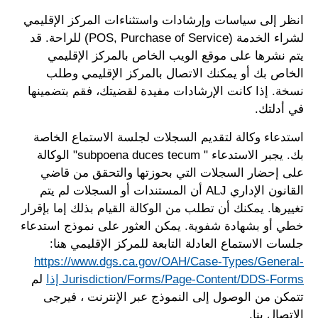
انظر إلى سياسات وإرشادات واستثناءات المركز الإقليمي
لشراء الخدمة (POS, Purchase of Service) للراحة. قد
يتم نشرها على موقع الويب الخاص بالمركز الإقليمي
الخاص بك أو يمكنك الاتصال بالمركز الإقليمي وطلب
نسخة. إذا كانت الإرشادات مفيدة لقضيتك، فقم بتضمينها
في أدلتك.
استدعاء وكالة لتقديم السجلات لجلسة الاستماع الخاصة
بك. يجبر الاستدعاء " subpoena duces tecum" الوكالة
على إحضار السجلات التي بحوزتها والتحقق من قاضي
القانون الإداري ALJ أن المستندات أو السجلات لم يتم
تغييرها. يمكنك أن تطلب من الوكالة القيام بذلك إما بإقرار
خطي أو بشهادة شفوية. يمكن العثور على نموذج استدعاء
جلسات الاستماع العادلة التابعة للمركز الإقليمي هنا:
https://www.dgs.ca.gov/OAH/Case-Types/General-
Jurisdiction/Forms/Page-Content/DDS-Forms إذا
لم
تتمكن من الوصول إلى النموذج عبر الإنترنت ، فيرجى
الاتصال بنا.