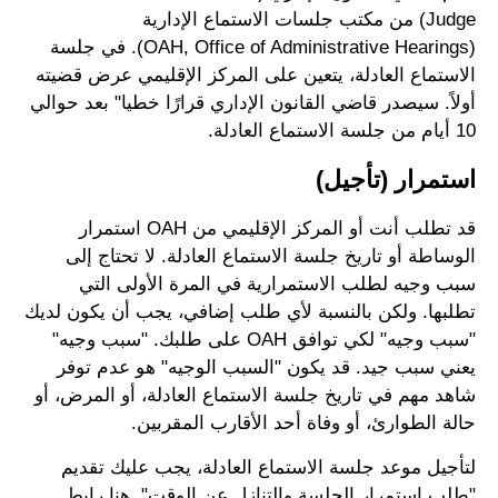
Judge) من مكتب جلسات الاستماع الإدارية
(OAH, Office of Administrative Hearings). في جلسة
الاستماع العادلة، يتعين على المركز الإقليمي عرض قضيته
أولاً. سيصدر قاضي القانون الإداري قرارًا خطيا" بعد حوالي
10 أيام من جلسة الاستماع العادلة.
استمرار (تأجيل)
قد تطلب أنت أو المركز الإقليمي من OAH استمرار
الوساطة أو تاريخ جلسة الاستماع العادلة. لا تحتاج إلى
سبب وجيه لطلب الاستمرارية في المرة الأولى التي
تطلبها. ولكن بالنسبة لأي طلب إضافي، يجب أن يكون لديك
"سبب وجيه" لكي توافق OAH على طلبك. "سبب وجيه"
يعني سبب جيد. قد يكون "السبب الوجيه" هو عدم توفر
شاهد مهم في تاريخ جلسة الاستماع العادلة، أو المرض، أو
حالة الطوارئ، أو وفاة أحد الأقارب المقربين.
لتأجيل موعد جلسة الاستماع العادلة، يجب عليك تقديم
"طلب استمرار الجلسة والتنازل عن الوقت". هنا رابط