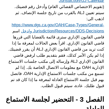
Jurisdiction/GJ-Calendar
(تقويم الاختصاص القضائي العام) وأدخل رقم قضيتك.
سيتم تعيين ALJ بالقرب من تاريخ جلسة الإنصاف. ثم
اذهب الى:
https://www.dgs.ca.gov/OAH/Case-Types/General-
Jurisdiction/Resources/DDS-Decisions وادخل
اسم
قاضي القانون الإداري سترى قائمة بالقضايا التي قررها
قاضي القانون الإداري. اقرأ بعض الحالات لمعرفة ما إذا
كنت تريد من قاضي القانون الإداري ALJ أن يقرر قضيتك.
إذا لم يكن الأمر كذلك، فقم بتقديم طلب لرفض قاضي
القانون الإداري ALJ وإرساله إلى مكتب جلسات الاستماع
الإدارية OAH مع معلومات الاتصال الخاصة بك. إذا لم
تسمع من مكتب جلسات الاستماع الإدارية OAH، فاتصل
بهم قبل جلسة الاستماع العادلة لمعرفة ما إذا كان قد تم
قبول طلبك. عادة، سيتم قبول الطلب.
الفصل 3 - التحضير لجلسة الاستماع
العادلة