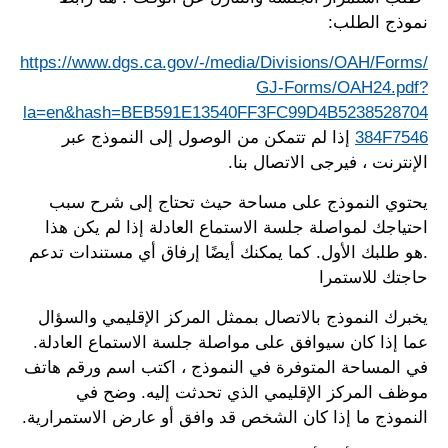
نموذج الطلب:
https://www.dgs.ca.gov/-/media/Divisions/OAH/Forms/
GJ-Forms/OAH24.pdf?
la=en&hash=BEB591E13540FF3FC99D4B5238528704
384F7546
إذا لم تتمكن من الوصول إلى النموذج عبر
الإنترنت ، فيرجى الاتصال بنا.
يحتوي النموذج على مساحة حيث تحتاج إلى شرح سبب
احتياجك لمواصلة جلسة الاستماع العادلة إذا لم يكن هذا
.هو طلبك الأول. كما يمكنك أيضًا إرفاق أي مستندات تدعم
حاجتك للاستمرا
يخبرك النموذج بالاتصال بممثل المركز الإقليمي والسؤال
عما إذا كان سيوافق على مواصلة جلسة الاستماع العادلة.
في المساحة المتوفرة في النموذج ، اكتب اسم ورقم هاتف
موظف المركز الإقليمي الذي تحدثت إليه. وضح في
النموذج ما إذا كان الشخص قد وافق أو عارض الاستمرارية.