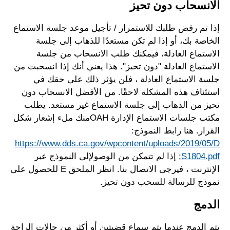
الانسحاب دون تحيز
إذا تم رفض طلبك للاستمرار / تأجيل موعد جلسة الاستماع
الخاصة بك، أو إذا لم تكن مستعدًا للذهاب إلى جلسة
الاستماع العادلة، فيمكنك طلب الانسحاب من جلسة
الاستماع العادلة "دون تحيز". هذا يعني أنك إذا انسحبت من
جلسة الاستماع العادلة ، فلن يؤثر ذلك على حقك في
استئناف هذه المشكلة لاحقًا. من الأفضل الانسحاب دون
تحيز من الذهاب إلى جلسة الاستماع غير مستعد. يطلب
مكتب جلسات الاستماع الإدارة OAHمنك ملء إشعار شكل
القرار. هنا رابط النموذج:
https://www.dds.ca.gov/wpcontent/uploads/2019/05/D
S1804.pdf
; إذا لم تتمكن من الوصولإلى النموذج عبر
الإنترنت ، فيرجى الاتصال بنا. انظر الملحق E للحصول على
نموذج للرسالة للسحب دون تحيز.
الدمج
يتم الدمج عندما يتم سماع قضيتين أو أكثر من حالات الراحة