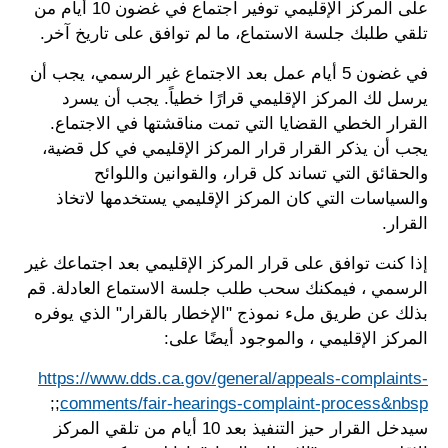
على المركز الإقليمي توفير اجتماع في غضون 10 أيام من
تلقي طلبك جلسة الاستماع، ما لم توافق على تاريخ آخر.
في غضون 5 أيام عمل بعد الاجتماع غير الرسمي، يجب أن
يرسل لك المركز الإقليمي قرارًا خطياً. يجب أن يسرد
القرار الخطي القضايا التي تمت مناقشتها في الاجتماع.
يجب أن يذكر القرار قرار المركز الإقليمي في كل قضية،
والحقائق التي تساند كل قرار، والقوانين واللوائح
والسياسات التي كان المركز الإقليمي يستخدمها لاتخاذ
القرار.
إذا كنت توافق على قرار المركز الإقليمي بعد اجتماعك غير
الرسمي ، فيمكنك سحب طلب جلسة الاستماع العادلة. قم
بذلك عن طريق ملء نموذج "الإخطار بالقرار" الذي يوفره
المركز الإقليمي ، والموجود أيضًا على:
https://www.dds.ca.gov/general/appeals-complaints-
;;
comments/fair-hearings-complaint-process&nbsp
سيدخل القرار حيز التنفيذ بعد 10 أيام من تلقي المركز