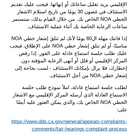
الإقليمي يريد تقليل ساعاتك أو إنهائها، فيجب عليك تقديم
الاستئناف في غضون 30 يومًا من تاريخ استلام الاشعار
الخطي NOA الخاص بك. من خلال القيام بذلك، ستستمر
ساعات الرعاية الخاصة بك أثناء عملية الاستئناف.
إذا فاتتك مهلة ال60 يومًا لأنك لم تتلقَ إشعار خطي NOA
مناسبًا، أو لم تتلق إشعار خطي NOA على الإطلاق، فيجب
عليك طلب جلسة استماع عادلة على الفور. إذا رفض
المركز الإقليمي أو قلل أو أنهى الرعاية المؤقتة دون
إخطارك، فلا يزال بإمكانك الاستئناف - لست بحاجة إلى
إشعار خطي NOA من أجل الاستئناف.
لطلب جلسة استماع عادلة، املأ نموذج طلب جلسة
الاستماع العادلة الذي أرسله المركز الإقليمي مع الاشعار
الخطي NOA الخاص بك، والذي يمكن العثور عليه أيضًا
على:
https://www.dds.ca.gov/general/appeals-complaints-
comments/fair-hearings-complaint-process