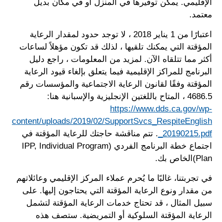
الإقليمي. يمكن توفيرها في المنزل أو في مكان بديل
معتمد.
اعتبارًا من 1 يناير 2018 ، لا توجد حدود لمقدار الرعاية
المؤقتة التي يمكنك تلقيها ، لذلك قد تكون مؤهلاً لساعات
أكثر مما تتلقاه الآن. لمزيد من المعلومات ، راجع دليل
البرنامج للمراكز الإقليمية فيما يتعلق بإلغاء قيود الرعاية
المؤقتة وفقًا لقانون الرعاية الاجتماعية والمؤسسات رقم
4686.5 ، المتاح باللغتين الإنجليزية والإسبانية هنا:
https://www.dds.ca.gov/wp-
content/uploads/2019/02/SupportSvcs_RespiteEnglish
_20190215.pdf
. تتم مناقشة حاجتك للرعاية المؤقتة في
اجتماع خطة البرنامج الفردي (IPP, Individual Program
Plan)الخاص بك.
في تجربتنا، غالبًا ما يُحرم عملاء المركز الإقليمي وعائلاتهم
من مقدار ونوع الرعاية المؤقتة التي يحتاجون إليها. على
سبيل المثال ، قد تحتاج خدمات الرعاية المؤقتة لتشمل
الرعاية المؤقتة السلوكية أو التمريضية. ستصف هذه