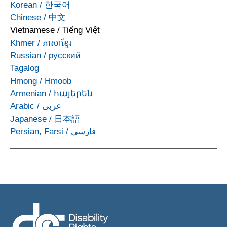
Korean
/
한국어
Chinese
/
中文
Vietnamese
/
Tiếng Việt
Khmer
/
ភាសាខ្មែរ
Russian
/
русский
Tagalog
Hmong
/
Hmoob
Armenian
/
հայերեն
Arabic
/
عربى
Japanese
/
日本語
Persian, Farsi
/
فارسی