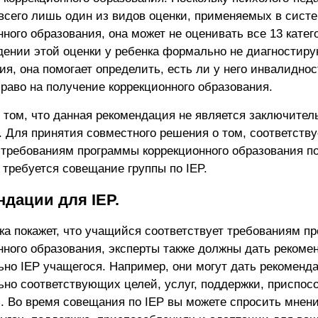
всего лишь один из видов оценки, применяемых в сист
ного образования, она может не оценивать все 13 катего
дении этой оценки у ребенка формально не диагностир
я, она помогает определить, есть ли у него инвалиднос
право на получение коррекционного образования.
 том, что данная рекомендация не является заключите
 Для принятия совместного решения о том, соответству
требованиям программы коррекционного образования по
 требуется совещание группы по IEP.
ндации для IEP.
ка покажет, что учащийся соответствует требованиям п
нного образования, эксперты также должны дать рекоме
ьно IEP учащегося. Например, они могут дать рекоменд
ьно соответствующих целей, услуг, поддержки, приспос
. Во время совещания по IEP вы можете спросить мнени