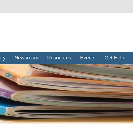
icy
Newsroom
Resources
Events
Get Help