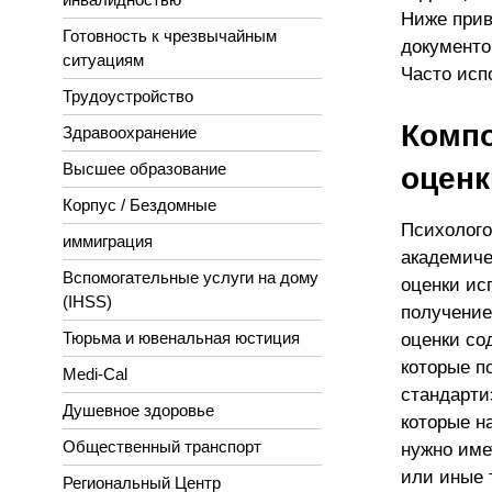
Ниже прив
Готовность к чрезвычайным
документов
ситуациям
Часто исп
Трудоустройство
Компо
Здравоохранение
Высшее образование
оценк
Корпус / Бездомные
Психолого
иммиграция
академиче
Вспомогательные услуги на дому
оценки ис
(IHSS)
получение
Тюрьма и ювенальная юстиция
оценки со
которые п
Medi-Cal
стандарти
Душевное здоровье
которые н
Общественный транспорт
нужно име
или иные 
Региональный Центр