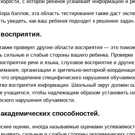
скорости, с которой ребенок усваивает информацию и ре
ора баллов, эта область тестирования также даст эксп
ть увидеть, как ваш ребенок подходит к решению задач.
 восприятия.
также проверят другие области восприятия — это помож
ь сильные и слабые стороны вашего ребенка. Проверки 
восприятие речи и языка, слуховое восприятие и други
нимания, организации и зрительно-моторной координаци
 что определение специфического нарушения обучаемо
тво восприятия информации. Школьный округ должен о
е учащегося, чтобы надлежащим образом установить на
ского нарушения обучаемости.
 академических способностей.
ские оценки, иногда называемые оценками успеваемост
 выявить сильные и слабые стороны академических сп