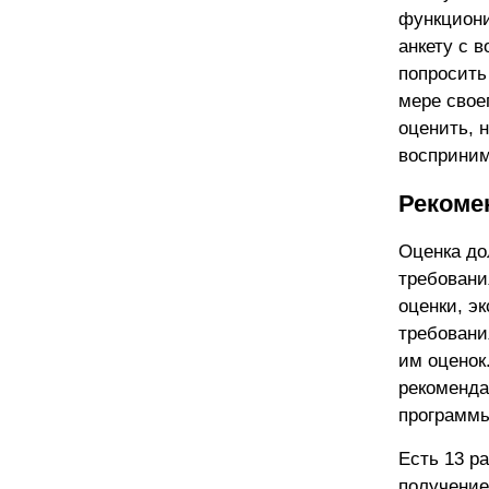
функциони
анкету с 
попросить
мере свое
оценить, 
восприним
Рекоме
Оценка до
требовани
оценки, э
требовани
им оценок.
рекоменда
программы
Есть 13 р
получение