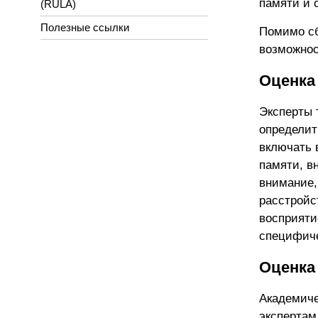
памяти и 
(RULA)
Полезные ссылки
Помимо сб
возможнос
Оценка
Эксперты 
определит
включать 
памяти, в
внимание,
расстройс
восприяти
специфиче
Оценка
Академиче
экспертам