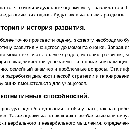
на то, что индивидуальные оценки могут различаться, 
-педагогических оценок будут включать семь разделов:
тория и история развития.
более точно произвести оценку, эксперту необходимо б
ртину развития учащегося до момента оценки. Запраши
я может включать анамнез родов, историю развития, 
торию академической успеваемости, социальную/эмоци
ию, семейный анамнез и проблемные вопросы. Эта ин
ля разработки диагностической стратегии и планирован
вующих вмешательств для учащегося.
 когнитивных способностей.
проведут ряд обследований, чтобы узнать, как ваш ребе
ю. Такие оценки часто включают вербальные или визу
рки вербального и невербального мышления, определен