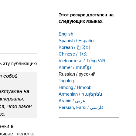
Этот ресурс доступен на
следующих языках.
English
Spanish
/
Español
Korean
/
한국어
Chinese
/
中文
Vietnamese
/
Tiếng Việt
ь эту публикацию
Khmer
/
ភាសាខ្មែរ
Russian
/
русский
 собой
Tagalog
Hmong
/
Hmoob
актуален на
Armenian
/
հայերեն
атериалы.
Arabic
/
عربى
я, что закон
Persian, Farsi
/
فارسی
ро.
енки в
ывает нелегко.