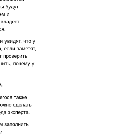
ты будут
ем и
 владеет
ся.
 увидят, что у
, если заметят,
т проверить
нить, почему у
.
егося также
можно сделать
да эксперта.
м заполнить
е