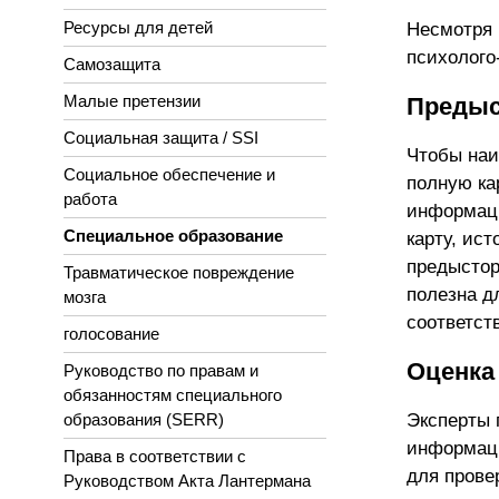
Ресурсы для детей
Несмотря 
психолого
Самозащита
Малые претензии
Предыс
Социальная защита / SSI
Чтобы наи
Социальное обеспечение и
полную ка
работа
информаци
Специальное образование
карту, ис
предыстор
Травматическое повреждение
полезна д
мозга
соответст
голосование
Оценка
Руководство по правам и
обязанностям специального
Эксперты 
образования (SERR)
информаци
Права в соответствии с
для прове
Руководством Акта Лантермана