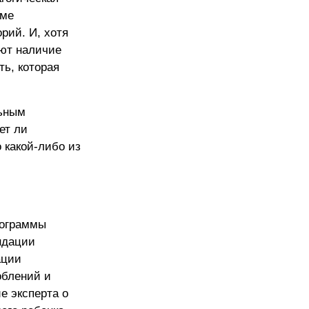
еме
рий. И, хотя
уют наличие
ть, которая
льным
ет ли
 какой-либо из
рограммы
ндации
ации
облений и
е эксперта о