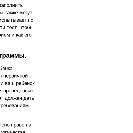
заполнить
ы также могут
 испытывает по
ти тест, чтобы
ием и как его
ограммы.
бенка
я первичной
ли ваш ребенок
и проведенных
рт должен дать
 требованиям
лено право на
гогическая