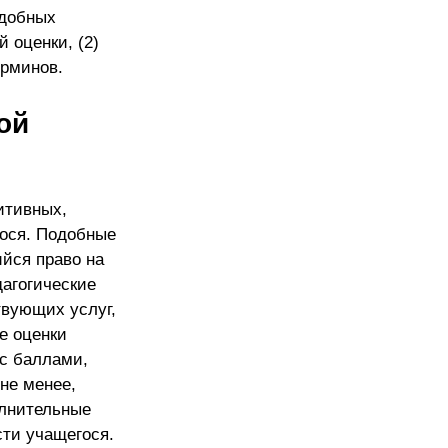
одобных
 оценки, (2)
ерминов.
ой
итивных,
ося. Подобные
ийся право на
дагогические
твующих услуг,
е оценки
 с баллами,
не менее,
олнительные
ти учащегося.