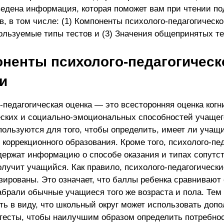
едена информация, которая поможет вам при чтении п
, в том числе: (1) Компоненты психолого-педагогической
ользуемые типы тестов и (3) Значения общепринятых т
ненты психолого-педагогическ
и
-педагогическая оценка — это всесторонняя оценка когн
ских и социально-эмоциональных способностей учащег
пользуются для того, чтобы определить, имеет ли учащ
 коррекционного образования. Кроме того, психолого-пе
держат информацию о способе оказания и типах сопутс
олучит учащийся. Как правило, психолого-педагогически
зированы. Это означает, что баллы ребенка сравнивают
абрали обычные учащиеся того же возраста и пола. Тем 
ть в виду, что школьный округ может использовать доп
тесты, чтобы наилучшим образом определить потребнос