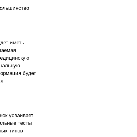
большинство
удет иметь
ваемая
медицинскую
ональную
формация будет
ия
нок усваивает
альные тесты
ных типов