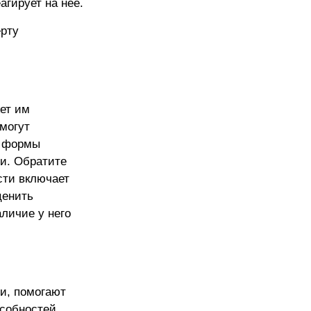
агирует на нее.
ерту
ет им
могут
е формы
и. Обратите
сти включает
ценить
личие у него
и, помогают
особностей