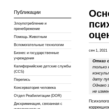
Осн
Публикации
пси
Злоупотребление и
пренебрежение
оце
Помощь Животным
Вспомогательные технологии
сен 1, 2021
Бизнес и государственные
учреждения
Отказ 
Калифорнийские детские службы
только 
(CCS)
консуль
дату пу
Перепись
Однако 
Консерватория человека
не изме
Отдел Реабилитации (DOR)
Психолого
Дискриминация, связанная с
коррекцио
инвалидностью