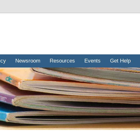
icy
Newsroom
Resources
Events
Get Help