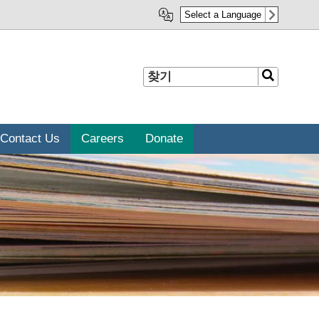
Select a Language
찾
찾
기
기
Contact Us
Careers
Donate