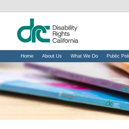
주
요
콘
텐
츠
로
건
너
Home
About Us
What We Do
Public Pol
뛰
기