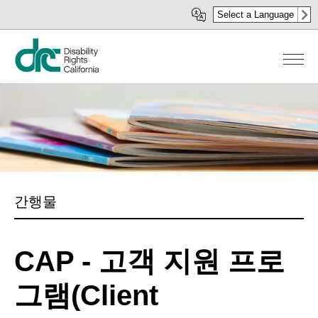
주
Select a Language
요
콘
텐
츠
로
건
너
뛰
기
간행물
CAP - 고객 지원 프로
그램(Client