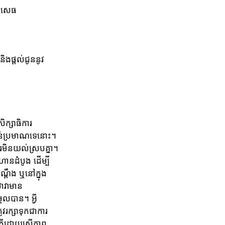
ដិសេធ
ិងផ្តល់ជូននូវ
ិក្សាធិការ
ាន់ប្រមាណទេនោះ។
ះការមិនយល់ស្របគ្នា។
ហានដំបូង ដើម្បី
ណ្តឹង ឬនៅក្នុង
ថាវាមាន
ួលបាន។ អ្វី
វរក្សាទុកជាការ
ក្ដីដោយស្មើភាព