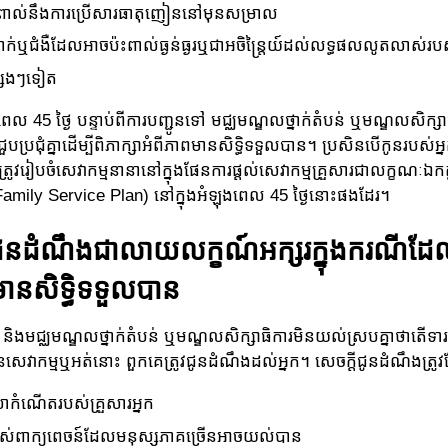
ះពាល់នឹងការប្រើសារធាតុញៀននៅមុនសម្រាល
្នាក់ឬជំងឺដែលអាចប៉ះពាល់ធ្ងន់ធ្ងរឬជាអចិន្រ្តៃយ៍ដល់លទ្ធផលលូតលាស់រប
្សេងៗទៀត
ពេល 45 ថ្ងៃ បន្ទាប់ពីការបញ្ជូនទៅ មជ្ឈមណ្ឌលថ្នាក់តំបន់ ឬមណ្ឌលសិក្សាធិកា
បប្រជុំគ្នាដើម្បីពិភាក្សាអំពីភាពមានសិទ្ធិទទួលបាន។ ប្រសិនបើកូនរបស់អ្
្រូវរៀបចំសេវាកម្មនានានៅក្នុងផែនការផ្តល់សេវាកម្មគ្រួសារជាលក្ខណៈឯកត
Family Service Plan) នៅក្នុងអំឡុងពេល 45 ថ្ងៃនោះផងដែរ។
ីជូនដំណឹងជាលាយលក្ខណ៍អក្សរក្នុងករណីដែ
មានសិទ្ធិទទួលបាន
ក និងមជ្ឈមណ្ឌលថ្នាក់តំបន់ ឬមណ្ឌលសិក្សាធិការមិនយល់ស្របគ្នាថាតើទ
ានសេវាកម្មឬអត់នោះ ពួកគេត្រូវជូនដំណឹងដល់អ្នក។ សេចក្តីជូនដំណឹងត្រូវ
ាកំណើតរបស់គ្រួសារអ្នក
្រាស់ពាក្យពេចន៍ដែលមនុស្សភាគច្រើនអាចយល់បាន