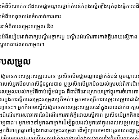
អំពីចំណាត់ការដែលមជ្ឈមណ្ឌលថ្នាក់តំបន់កំពុងស្នើឡើងឬកំពុងធ្វើការប
អំពីហេតុផលនៃចំណាត់ការនោះ
ាអំពីការសម្រុះសម្រួល និង
ំពីរបៀបដាក់ពាក្យបណ្តឹងថ្នាក់រដ្ឋ បណ្ដឹងដំណើរការកាត់ក្ដីដោយស្មើភាព ន
័ណ្ឌពេលវេលាណាមួយ។
របសម្រួល
សុំឱ្យមានការសម្រុះសម្រួលបាន ប្រសិនបើមជ្ឈមណ្ឌលថ្នាក់តំបន់ ឬមណ្ឌលស
របស់អ្នកមិនមានសិទ្ធិទទួលបាន ឬប្រសិនបើអ្នកមិនយល់ស្របអំពីការប៉
្រុះសម្រួលរបស់កម្មវិធីចាប់ផ្តើមដំបូង គឺជាវិធីដោះស្រាយក្រៅផ្លូវការចំពោ
សក្នុងការធ្វើការសម្រុះសម្រួលឬក៏អត់។ អ្នកអាចប្រើការសម្រុះសម្រួលជាជំ
ហានេះ។ អ្នកក៏អាចស្នើសុំឱ្យមានការសម្រុះសម្រួលនៅក្នុងពេលដាក់ពាក្យប
និងដំណើរការសវនាការនៃដំណើរការកាត់ក្ដីដោយស្មើភាព ប្រសិនបើអ្នកគិត
យជាង។ អ្នកអាចនាំអ្នកណាម្នាក់ដើម្បីជួយដល់អ្នកនៅក្នុងពេលសម្រុះសម្រ
ពិភាក្សាគ្នានៅក្នុងពេលសម្រុះសម្រួល ដើម្បីព្យាយាមដោះស្រាយបញ្ហាត្រូ
ាមិនអាចត្រូវបានប្រើប្រាស់ជាភ័ស្តុតាងនៅក្នុងសវនាការនៃដំណើរការកាត់