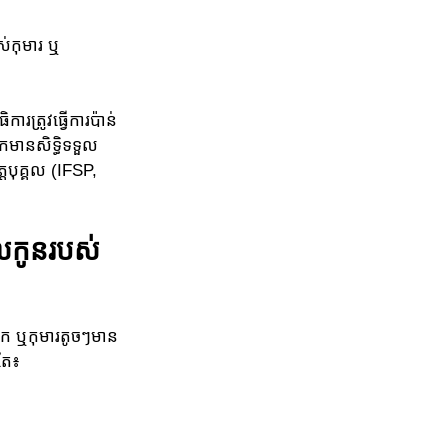
ស់កុមារ ឬ
រត្រូវធ្វើការប៉ាន់
នកមានសិទ្ធិទទួល
្តបុគ្គល (IFSP,
លកូនរបស់
ារក ឬកុមារតូចៗមាន
តែ៖