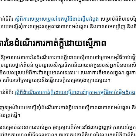
ន់ទំព័រ
ស្ដីពីការសម្រុះសម្រួលនៃកម្មវិធីចាប់ផ្តើមដំបូង
សម្រាប់ព័ត៌មានបន្
បបទស្នើសុំការសម្រុះសម្រួលជាភាសាអង់គ្លេស និងភាសាអេស្ប៉ាញ និងទីកន
រនៃដំណើរការកាត់ក្ដីដោយស្មើភាព
ុំឱ្យមានសវនាការនៃដំណើរការកាត់ក្ដីដោយស្មើភាពនៅក្រោមកម្មវិធីចាប់ផ្ត
ឈមណ្ឌលថ្នាក់តំបន់ ឬមណ្ឌលសិក្សាធិការនិយាយថាកូនរបស់អ្នកមិនមានសិ
កមិនយល់ស្របអំពីការប៉ាន់ប្រមាណទេនោះ។ សវនាការគឺមានលក្ខណៈផ្លូវក
ល ហើយចៅក្រមមួយរូបនឹងធ្វើសេចក្តីសម្រេចចុងក្រោយមួយ។
ន់ទំព័រ
ស្ដីពីដំណើរការកាត់ក្ដីដោយស្មើភាពនៅក្រោមកម្មវិធីចាប់ផ្តើមដំបូង
ញទម្រង់បែបបទស្នើសុំដំណើរការកាត់ក្ដីដោយស្មើភាពជាភាសាអង់គ្លេស ន
លត្រូវផ្ញើ។
ខ្លួនសម្រាប់សវនាការរបស់អ្នក ចូរប្រមូលព័ត៌មានដែលបង្ហាញថាកូនរបស់អ
ូវផ្នែកភាពមានសិទ្ធិទទួលបាន។ ចូរប្រាកដថាព័ត៌មានដែលអ្នកប្រើគឺជាព័ត៌មា