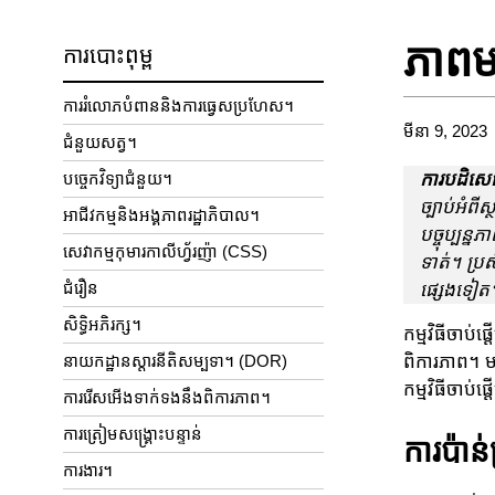
ភាពមា
ការបោះពុម្ព
ការរំលោភបំពាននិងការធ្វេសប្រហែស។
មីនា 9, 2023
ជំនួយសត្វ។
បច្ចេកវិទ្យាជំនួយ។
ការបដិសេ
ច្បាប់អំពីស
អាជីវកម្មនិងអង្គភាពរដ្ឋាភិបាល។
បច្ចុប្បន
សេវាកម្មកុមារកាលីហ្វ័រញ៉ា (CSS)
ទាត់។ ប្រស
ជំរឿន
ផ្សេងទៀត
សិទ្ធិអភិរក្ស។
កម្មវិធីចាប
នាយកដ្ឋានស្តារនីតិសម្បទា។ (DOR)
ពិការភាព។ ម
កម្មវិធីចាប់
ការរើសអើងទាក់ទងនឹងពិការភាព។
ការត្រៀមសង្គ្រោះបន្ទាន់
ការប៉ាន
ការងារ។