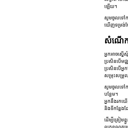
ឡើយ។
សូមចូលទៅកា
ឃើញទម្រង់បែ
សំណើកា
អ្នកអាចស្នើស
ប្រសិនបើមជ្
ប្រសិនបើអ្ន
សម្រុះសម្រួ
សូមចូលទៅកា
បន្ថែម។
អ្នកនឹងរកឃើ
និងទីកន្លែងដែ
ដើម្បីត្រៀម
លក្ខខណ្ឌតម្រ