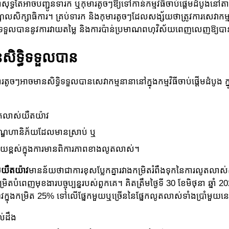
្នាសុទ្ធតែអាចបញ្ជូនទារក ឬកុមារតូចៗឱ្យទៅកាន់កម្មវិធីចាប់ផ្តើមដំបូងនៅត
្ឌលសិក្សាធិការ។ គ្រប់ទារក និងកុមារតូចៗដែលសង្ស័យថាត្រូវការសេវាកម
តែទទួលបាននូវការវាយតម្លៃ និងការប៉ាន់ប្រមាណពហុវិស័យពេញលេញឱ្យប
សិទ្ធិទទួលបាន
រតូចៗអាចមានសិទ្ធិទទួលបានសេវាកម្មនានានៅក្នុងកម្មវិធីចាប់ផ្តើមដំបូង
តលាស់យឺតយ៉ាវ
ណ្ឌហានិភ័យដែលមានស្រាប់ ឬ
័យខ្ពស់ក្នុងការមានពិការភាពខាងលូតលាស់។
យឺតយ៉ាវ
មានន័យថាជាការខុសប្លែកគ្នារវាងកម្រិតរំពឹងទុកនៃការលូតលាស
ម្រិតបំពេញមុខងារបច្ចុប្បន្នរបស់ពួកគេ។ គិតត្រឹមថ្ងៃទី 30 ខែមិថុនា ឆ្នា
វក្នុងកម្រិត 25% ទៅលើផ្នែកមួយឬច្រើននៃផ្នែកលូតលាស់ទាំងប្រាំមួយន
់ដឹង