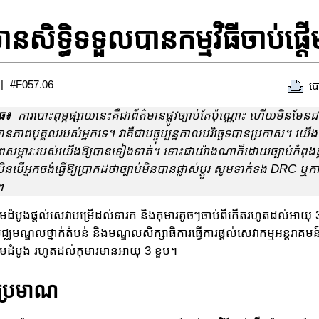
នសិទ្ធិទទួលបានកម្មវិធីចាប់ផ្តើ
#F057.06
បោ
ធ៖
ការបោះពុម្ភផ្សាយនេះគឺជាព័ត៌មានផ្លូវច្បាប់តែប៉ុណ្ណោះ ហើយមិនមែនជា
្ថានភាពបុគ្គលរបស់អ្នកទេ។ វា​គឺ​ជា​បច្ចុប្បន្ន​កាល​បរិច្ឆេទ​បាន​ប្រកាស។ យើង
្នភាពសម្ភារៈរបស់យើងឱ្យបានទៀងទាត់។ ទោះជាយ៉ាងណាក៏ដោយច្បាប់កំពុងផ្ល
ិនបើអ្នកចង់ធ្វើឱ្យប្រាកដថាច្បាប់មិនបានផ្លាស់ប្តូរ សូមទាក់ទង DRC ឬក
។
់ផ្តើមដំបូងផ្តល់សេវាបម្រើដល់ទារក និងកុមារតូចៗចាប់ពីកើតរហូតដល់អាយ
ជ្ឈមណ្ឌលថ្នាក់តំបន់ និងមណ្ឌលសិក្សាធិការធ្វើការផ្តល់សេវាកម្មអន្តរ
ផ្តើមដំបូង រហូតដល់កុមារមានអាយុ 3 ខួប។
់ប្រមាណ