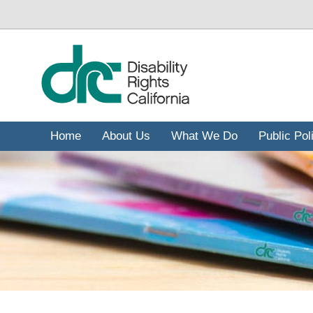
រំលង​​
ទៅ​
មាតិកា​
សំខាន់​
Home
About Us
What We Do
Public Pol