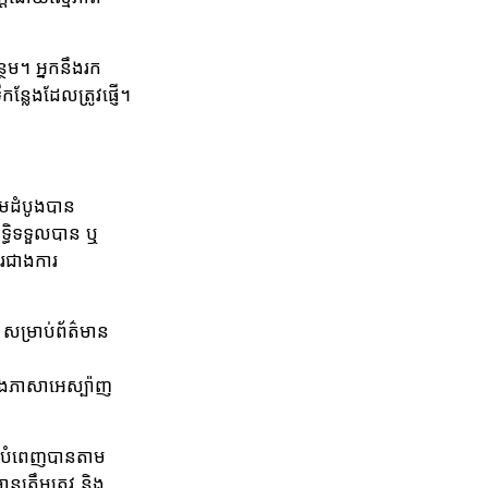
ថែម។ អ្នកនឹងរក
្លែងដែលត្រូវផ្ញើ។
ើមដំបូងបាន
ទ្ធិទទួលបាន ឬ
ារជាងការ
សម្រាប់ព័ត៌មាន
ិងភាសាអេស្ប៉ាញ
្នកបំពេញបានតាម
នត្រឹមត្រូវ និង