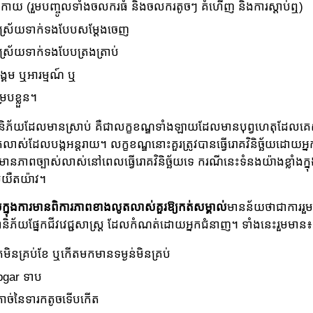
្លូវកាយ (រួមបញ្ចូលទាំងចលករធំ និងចលករតូចៗ គំហើញ និងការស្ដាប់ឮ)
រាស្រ័យទាក់ទងបែបសម្ដែងចេញ
ាស្រ័យទាក់ទងបែបត្រងត្រាប់
ង្គម ឬអារម្មណ៍ ឬ
របខ្លួន។
និភ័យដែលមានស្រាប់ គឺជាលក្ខខណ្ឌទាំងឡាយដែលមានបុព្វហេតុដែលគ
លាស់ដែលបង្កអន្តរាយ។ លក្ខខណ្ឌនោះគួរត្រូវបានធ្វើរោគវិនិច្ឆ័យដោយអ
មានភាពច្បាស់លាស់នៅពេលធ្វើរោគវិនិច្ឆ័យទេ ករណីនេះទំនងយ៉ាងខ្លាំងក្ន
យឺតយ៉ាវ។
់ក្នុងការមានពិការភាពខាងលូតលាស់គួរឱ្យកត់សម្គាល់
មានន័យថាជាការរួមផ្ស
ហានិភ័យផ្នែកជីវវេជ្ជសាស្រ្ត ដែលកំណត់ដោយអ្នកជំនាញ។ ទាំងនេះរួមមាន៖
មិនគ្រប់ខែ ឬកើតមកមានទម្ងន់មិនគ្រប់
 Apgar ទាប
កាច់នៃទារកតូច​ទើបកើត