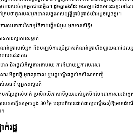
្រូវការរបស់កូនអ្នកជាលម្អិត។ ដូចគ្នាផងដែរ ចូររកអ្នកដែលមានឆន្ទះទៅស
្រមថាកូនរបស់អ្នកមានលក្ខណសម្បត្តិគ្រប់គ្រាន់យ៉ាងដូចម្តេចខ្លះ។
ការសវនាការនៃកម្មវិធីចាប់ផ្តើមដំបូង អ្នកមានសិទ្ធិ៖
នការរក្សាការសម្ងាត់
ណត់ត្រារបស់អ្នក និងបញ្ឈប់ការប្រើប្រាស់កំណត់ត្រាទាំងឡាយណាដែល
មុនពេលសវនាការ
្តមាន និងផ្តល់ភ័ស្តុតាងតាមរយៈការនិយាយឬការសរសេរ
ួសារ មិត្តភក្តិ អ្នកព្យាបាល ឬវេជ្ជបណ្ឌិតផ្ដល់កសិណសាក្សី
រាស់មេធាវី ឬអ្នកតស៊ូមតិ
កបកប្រែផ្ទាល់មាត់ ប្រសិនបើភាសាទីមួយរបស់អ្នកមិនមែនជាភាសាអង់គ្លេ
នសេចក្តីសម្រេចក្នុង 30 ថ្ងៃ បន្ទាប់ពីបានដាក់ពាក្យបណ្តឹងសុំឱ្យមានដំណ
ព។
ាក់រដ្ឋ