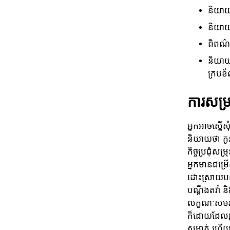
និយាយ
និយាយ
ពិពណ៌ន
និយាយអ
ក្របខ
ការសម្
អ្នកអាចស្នើ
និយាយថា កូន
កិច្ចប្រជុំសម
អ្នកមានជម្រើ
ដោះស្រាយបញ្
បណ្តឹងតវ៉ា 
លក្ខណៈសមរម្
ក៏ដោយដែលអ្នក
សម្ងាត់ ហើយវ