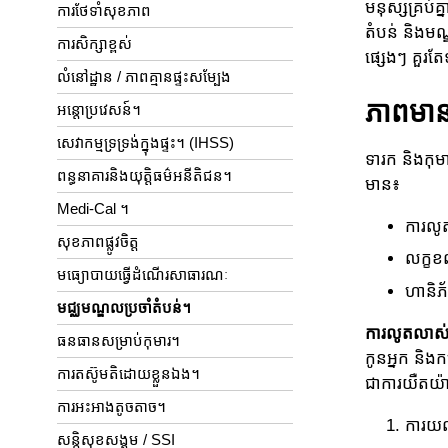
មនុស្សគ្រប់គ
ការ​ថែទាំ​សុខភាព
តំបន់ និងមណ
ការសិក្សា​ខ្ពស់
ផ្សេងៗ គួរ
លំនៅដ្ឋាន / ភាពគ្មានផ្ទះសម្បែង
ភាពមាន
អន្តោប្រវេសន៍។
សេវាកម្មទ្រទ្រង់ក្នុងផ្ទះ។ (IHSS)
ទារក និងកុមា
ពន្ធនាគារនិងយុត្តិធម៌អនីតិជន។
មាន៖
Medi-Cal ។
ការលូ
សុខភាព​ផ្លូវចិត្ត
លក្ខខ
មធ្យោបាយ​ធ្វើដំណើរ​សាធារណៈ
ហានិភ
មជ្ឈមណ្ឌលប្រចាំតំបន់។
ការលូតលាស់
ធនធានសម្រាប់កុមារ។
កូនអ្នក និងក
ការតស៊ូមតិដោយខ្លួនឯង។
ជាការយឺតយ៉ា
ការអះអាងតូចតាច។
ការយល
សន្តិសុខសង្គម / SSI