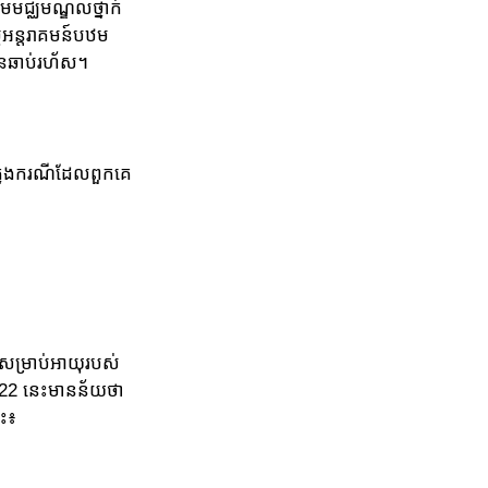
ាមមជ្ឈមណ្ឌលថ្នាក់
្មអន្តរាគមន៍បឋម
ានឆាប់រហ័ស។
 ក្នុងករណីដែលពួកគេ
់សម្រាប់អាយុរបស់
ំ 2022 នេះមានន័យថា
េះ៖