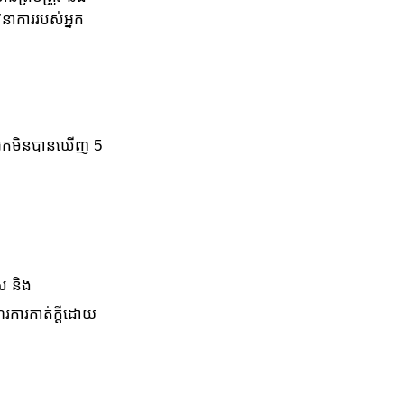
វនាការរបស់អ្នក
អ្នកមិនបានឃើញ 5
ស និង
ើរការកាត់ក្ដីដោយ