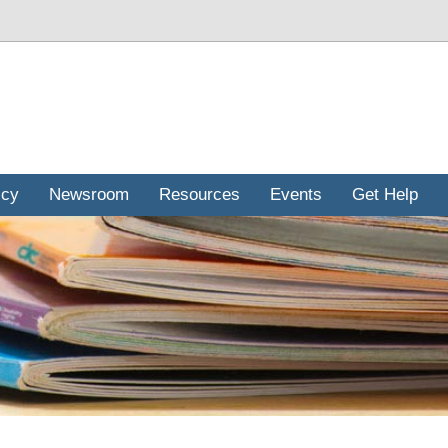
icy
Newsroom
Resources
Events
Get Help