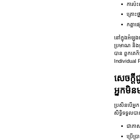
ការប៉
គ្រោះថ
កត្តាផ
នៅក្នុងអំឡុង
ប្រមាណ និងជួ
បាន ពួកគេក៏ត
Individual 
សេចក្ត
អ្នកមិន
ប្រសិនបើអ្ន
សិទ្ធិទទួលប
ជាភាស
ប្រើប