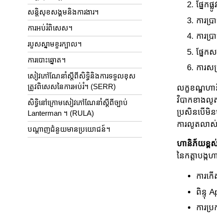
ផ្នែកផ
សន្តិសុខសង្គមនិងការងារ។
ការប្
ការអប់រំពិសេស។
ការប្រ
របួសស្នាមខួរក្បាល។
ផ្នែកស
ការបោះឆ្នោត។
ការសម្
សៀវភៅណែនាំស្តីពីសិទ្ធិនិងការទទួលខុស
ត្រូវពិសេសនៃការអប់រំ។ (SERR)
លក្ខខណ្ឌហា
វិបាកខាងលូត
សិទ្ធិនៅក្រោមសៀវភៅណែនាំស្តីពីច្បាប់
ប្រសិនបើមិន
Lanterman ។ (RULA)
ការលូតលាស់
បណ្តាញជំនួយមានប្រយោជន៍។
ហានិភ័យខ្ពស
នៃកត្តាបង្ក
ការកើត
ពិន្ទុ
ការប្រ