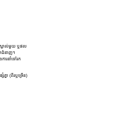
េស្គាល់មួយ ឬផល
្នកជំនាញ។
ុងការនាំទៅរក
ំគ្នា (ពីរឬច្រើន)