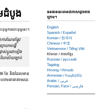
មដំបូង
ធនធាននេះមានជាភាសាដូចខាង
ក្រោម។
English
ះពុម្ពការបោះពុម្ពនេះ។
Spanish
/
Español
Korean
/
한국어
ការណែនាំផ្លូវ
Chinese
/
中文
ព្យាយាមធ្វើ
Vietnamese
/
Tiếng Việt
ាស់ប្តូរជាទៀង
Khmer
/
ភាសាខ្មែរ
ារិយាល័យច្បាប់
Russian
/
русский
Tagalog
Hmong
/
Hmoob
ុ 36 ខែ និងដែលមាន
Armenian
/
հայերեն
ាគមន៍បឋមនានាតាមរយៈ
Arabic
/
عربى
Persian, Farsi
/
فارسی