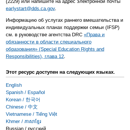
(2229) или напишите на адрес электронной почты
earlystart@dds.ca.gov
.
Информацию об услугах раннего вмешательства и
индивидуальных планах поддержки семьи (IFSP)
см. в руководстве агентства DRC
«Права и
обязанности в области специального
образования» (Special Education Rights and
Responsibilities), глава 12
.
Этот ресурс доступен на следующих языках.
English
Spanish
/
Español
Korean
/
한국어
Chinese
/
中文
Vietnamese
/
Tiếng Việt
Khmer
/
ភាសាខ្មែរ
Russian
/
русский