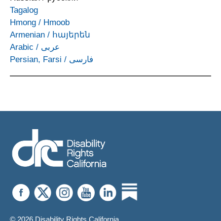
Tagalog
Hmong
/
Hmoob
Armenian
/
հայերեն
Arabic
/
عربى
Persian, Farsi
/
فارسی
© 2026 Disability Rights California