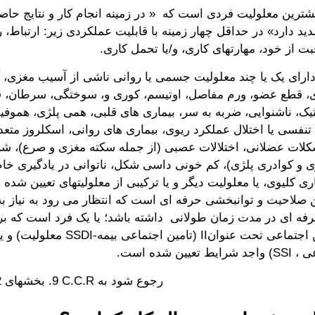
یشترین معلولیت فردی است که « در زمینه انجام کار و نتایج حاص
د دارد» در حداقل چهار زمینه با قابلیت عملکردی زیر: ارتباط، 
ت از خود، مهارتهای کاری، و/یا تحمل کاری.
ارای یک یا چند معلولیت جسمی یا روانی ناشی از آسیب مغزی، 
ی، قطع عضو، ورم مفاصل، اوتیسم، کوری و، سوختگی، سرطان، ف
 تنفسی یا اختلال عملکرد ریوی، بیماری های روانی، اسکلروز متع
لات عضلانی، اختلالات عصبی (از جمله سکته مغزی و صرع)، شرا
ژی و کوادری پلژی)، کم خونی داسی شکل، ناتوانی در یادگیری خ
ری کلیوی، یا معلولیت دیگر و یا ترکیبی از معلولیتهای تعیین شده
ین صلاحیت و توانبخشی حرفه ای است که انتظار می رود به نیاز 
فه ای در مدت زمان طولانی داشته باشد؛ یا یک فرد است که بر
عیین شده است.
رجوع شود به 9‎ ‎C.C.R. بخشهای ‎7017.2 و 7017.5.‎