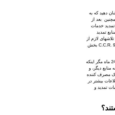
ان دهید که به
چنین بعد از
 تمدید خدمات
شناخت منابع تمدید
لاشهای لازم از
جمله خدمات طبیعی را صورت دهد. این منابع در IPE مشخص شده است. 9 C.C.R.‎ بخش
میزان خدمات پشتیبانی اشتغال که DOR را تامین می کنند محدود است (تا 24 ماه مگر اینکه
منابع دیگر، و
اند شروع به کمک به یک مصرف کننده
لاعات بیشتر در
ات تمدید و