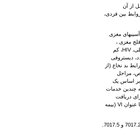
ل از آن
روابط بین فردی،
آسیبهای مغزی
لج مغزی ،
فیبروز سیستیک، ناشنوایی، ضربه به سر، بیماری های قلبی، همی پلژی، هموفیلی، HIV، کم
دد، دیستروفی
یط بد نخاع (از
اص، مراحل
 بر اساس یک
به چندین خدمات
ای دریافت
مزایای تامین اجتماعی تحت عنوانII (تامین اجتماعی بیمه-SSDI معلولیت) و یا عنوان VI (بیمه