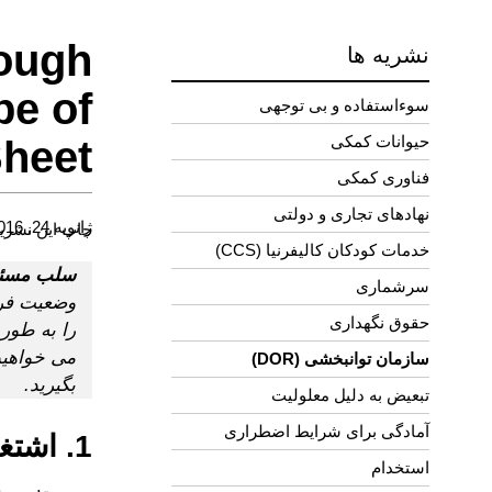
ough
نشریه ها
pe of
سوءاستفاده و بی توجهی
حیوانات کمکی
Sheet
فناوری کمکی
نهادهای تجاری و دولتی
ژانویه 24, 2016
چاپ این نشری
خدمات کودکان کالیفرنیا (CCS)
سلب مسئو
سرشماری
وضعیت فرد
حقوق نگهداری
را به طور 
سازمان توانبخشی (DOR)
بگیرید.
تبعیض به دلیل معلولیت
آمادگی برای شرایط اضطراری
1. اشتغال پشتیبانی شده چیست؟
استخدام