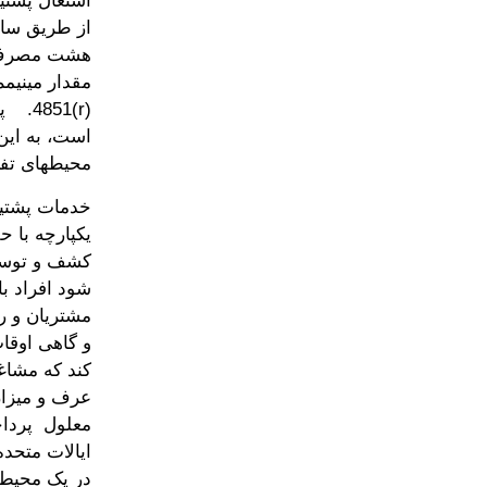
اشتغال پشتی
از طریق ساز
هشت مصرف ک
‎(r)‎
است، به این
محیطهای تفک
خدمات پشتیب
کشف و توسع
شود افراد با
مشتریان و رف
کند که مشاغل
عرف و میزان
در یک محیط 