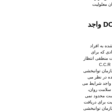
زان معلولیت
3. چه کسانی برای خدمات اشتغال از طریق DOR واجد
یبانی شده به افراد
دی که برای
ت منطقی انتظار
منبع تمدید خدمات برای آنها در زمان تمدید فراهم خواهد بود. 9 C.C.R §
د، سازمان توانبخشی
ده در نظر می
انی شده واجد شرایط می
ی سلامت روان،
یست محدود نمی
یط صلاحیت برای دریافت
ازمان توانبخشی