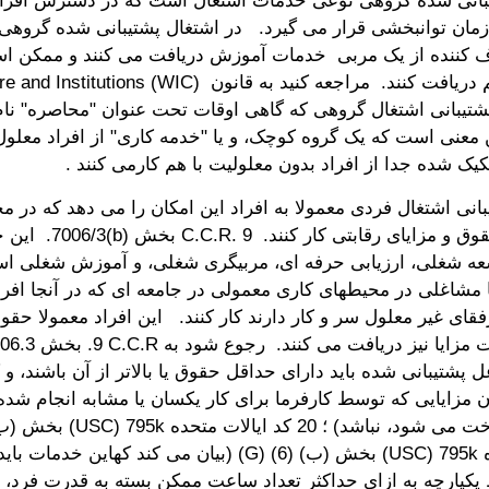
بانی شده گروهی نوعی خدمات اشتغال است که در دسترس افراد
مان توانبخشی قرار می گیرد. در اشتغال پشتیبانی شده گروهی، 
ننده از یک مربی خدمات آموزش دریافت می کنند و ممکن ا
4851. پشتیبانی اشتغال گروهی که گاهی اوقات تحت عنوان "محاصره" ن
 معنی است که یک گروه کوچک، و یا "خدمه کاری" از افراد معلول
یک شده جدا از افراد بدون معلولیت با هم کارمی کنند .
انی اشتغال فردی معمولا به افراد این امکان را می دهد که در م
یکپارچه با حقوق و مزایای رقاب
ه شغلی، ارزیابی حرفه ای، مربیگری شغلی، و آموزش شغلی ا
 مشاغلی در محیطهای کاری معمولی در جامعه ای که در آنجا افراد
قای غیر معلول سر و کار دارند کار کنند. این افراد معمولا حقوق
 پشتیبانی شده باید دارای حداقل حقوق یا بالاتر از آن باشند، و
 مزایایی که توسط کارفرما برای کار یکسان یا مشابه انجام شده
ایالات متحده ‎(‎USC) 795k بخش (ب) (6) (G) (بیان می کند ک
یکپارچه به ازای حداکثر تعداد ساعت ممکن بسته به قدرت فرد، من