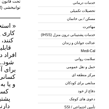
تحت قانون ا
خدمات درمانی
توانبخشی (DOR) را نظارت می کند، اشتغال پشتیبانی شده عبارت است از:
تحصیلات تکمیلی
مسکن / بی خانمان
« استخد
مهاجرت
کاری ی
خدمات پشتیبانی درون منزل (IHSS)
کنند، 
عدالت جوانان و زندان
قابلی
Medi-Cal
افراد د
سلامت روانی
شود..
حمل و نقل عمومی
برای آ
مرکز منطقه ای
کسانی 
و یا ب
منابعی برای کودکان
کسا
دفاع از خود
دعوی های کوچک
دارن
تأمین اجتماعی / SSI