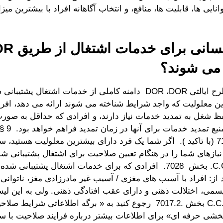
انایی ها، قابلیت ها، منافع، و انتخاب آگاهانه افراد با بیشترین می
می شوند؟
با توجه به طرح ایالتی DOR ،DOR دامنه کاملی از خدمات اشتغال پشت
ین معلولیت که واجد شرایط شناخته می شوند ارائه می دهد، افرا
ظ شغل به تمدید خدمات نیاز دارند، و افرادی که حداقل به صور
می رود که 
7131.1(a)(3) ‎ (با تاکید ). اگر شما یک فرد دارای بیشترین معلولیت هستی
نیازهای شما را در هنگام تعیین صلاحیت برای اشتغال پشتیبانی ش
گیرد. 9 C.C.R. بخش‏ 7028‎ ‎. افرادی که برای خدمات اشتغال پشتیب
 از: افراد با آسیب های مغزی / آسیب غیر مادرزادی مغز، ناتوان
تیسمی، اختلالت ذهنی و دارای عقب افتادگی ذهنی. ولی به این ل
شود. 9 C.C.R.‎ بخش ‎7017.2.‎ رجوع کنید به « برگه اطلاعاتی شرا
خشی حرفه ای» برای اطلاعات بیشتر درباره فرایند صلاحیت با س