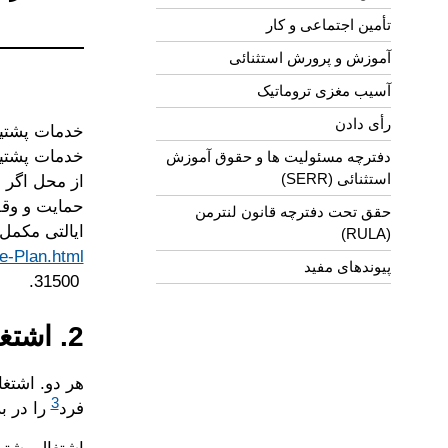
تأمین اجتماعی و کار
آموزش و پرورش استثنائی
آسیب مغزی تروماتیک
رأی دادن
خدمات پشتیب
خدمات پشتیب
دفترچه مسئولیت ها و حقوق آموزش
استثنائی (SERR)
از محل اگر
حقق تحت دفترچه قانون لنترمن
ایالتی مکمل
(RULA)
e-Plan.html:
پیوندهای مفید
31500‎ ‎.
2. اشتغال پشتیبانی شده مختص فرد است یا گروه؟
هر دو. اشتغ
3
فرد
را در ب