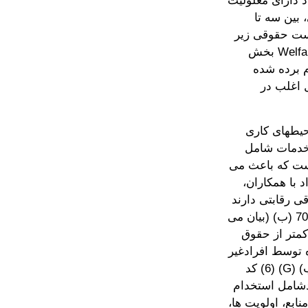
 دارای معلولیت
بین سه تا
ست حقوقی زیر
مقدار مینیمم دریافت کنند. مراجعه کنید به قانون Welfare and Institutions (WIC)‎ بخش
ام برده شده
 اغلب در
حیطهای کاری
تی کار کنند. 9 C.C.R.‎ بخش ‎7006/3‎(b)‎‎. این خدمات شامل
ست که باعث می
 با همکاران،
ی رقابتی دارند
و گاهی اوقات مزایا نیز دریافت می کنند. رجوع شود به 9‎ ‎C.C.R. بخش ‎‎7006.3 (ب) (بیان می
 کمتر از حقوق
 توسط افرادغیر
معلول پرداخت می شود، نباشد) ؛ 20 کد ایالات متحده ‎(USC) 795k‎ بخش (ب) ‎(6) (G)‎ کد
هاین خدمات بایدشامل استخدام
ابع، اولویت ها،