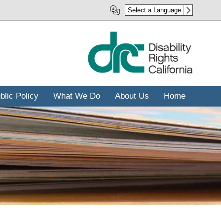
رفتن
Select a Language
به
محتوای
اصلی
blic Policy
What We Do
About Us
Home