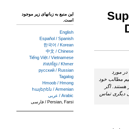
Sup
این منبع به زبانهای زیر موجود
است.
English
Español
/
Spanish
한국어
/
Korean
中文
/
Chinese
Tiếng Việt
/
Vietnamese
ភាសាខ្មែរ
/
Khmer
русский
/
Russian
در مورد
Tagalog
یم مطالب خود
Hmoob
/
Hmong
 هستند. اگر
հայերեն
/
Armenian
رده است، با DRC یا دفتر قانونی دیگری تماس
Arabic
/
عربى
Persian, Farsi
/
فارسی