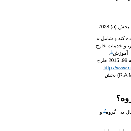
ه کند و شامل «
، و خدمات خارج
1
، آموزش
,
حمایت و وقفه از دست دادن شغل است، ادامه پیدا کند.” رجوع شود به صفحه 98, 2015 طرح
http://www.
همچنین مراجعه کنید به، دفترچه راهنما توانبخشی اداری ‎(R.A.M.)‎ بخش‏
2
ال به گروه
و