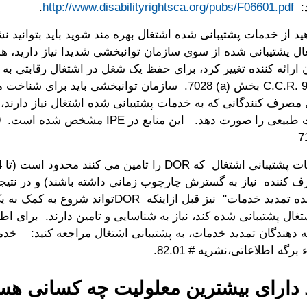
د:
http://www.disabilityrightsca.org/pubs/F06601.pdf
.
د از خدمات پشتیبانی شده اشتغال بهره مند شوید باید بتوانید نش
ل پشتیبانی شده از سوی سازمان توانبخشی شدیدا نیاز دارید، هم
 ارائه کننده تغییر کرد، برای حفظ یک شغل در اشتغال رقابتی به
نیاز دارید. 9 C.C.R.‎ بخش ‎7028‎ (a)‎‎. سازمان توانبخشی باید برای 
مصرف کنندگانی که به خدمات پشتیبانی شده اشتغال نیاز دارند، ت
‎7
صرف کننده نیاز به گسترش چارچوب زمانی داشته باشند) و در نتیجه 
یا "ارائه دهنده تمدید خدمات" نیز قبل ازاینکه DORتو
غال پشتیبانی شده کند، نیاز به شناسایی و تامین دارند. برای اط
دهندگان تمدید خدمات، به پشتیبانی اشتغال مراجعه کنید: خدم
برگه اطلاعاتی،نشریه # 82.01.