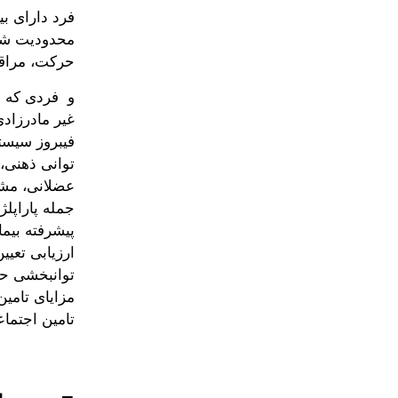
فرد دارای ب
محدودیت شدی
حرکت، مراقب
و فردی که د
غیر مادرزاد
توانی ذهنی،
عضلانی، مشک
جمله پاراپل
پیشرفته بیما
ارزیابی تعی
توانبخشی حر
تامین اجتماعی ، SSI) واجد شرایط ت