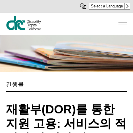
주
Select a Language
요
콘
텐
츠
로
건
너
뛰
기
간행물
재활부(DOR)를 통한
지원 고용: 서비스의 적