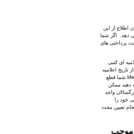
 اطلاع از این
دریافت SSI هستید یا خیر،.می دهد. اگر شما
چ وقفه ای دریافت پرداختی های
SS شناخته نشوید، اعلامیه ای کتبی
 تاریخ اعلامیه
دو ماه دیگر فرصت دریافت پرداختی ها را دارید و سپس مزایای SSI و Medicaid شما قطع
ه دهید ممکن
رگسالان واجد
می پرداخت های دریافتی پس از تولد 18 سالگی خود را
جام تعیین مجدد
 موجب