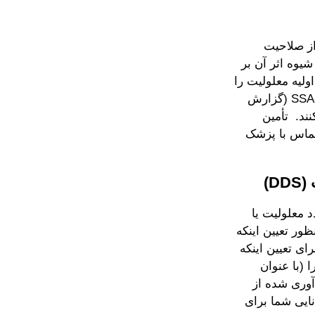
از صلاحیت
یوه اثر آن بر
لیه معلولیت را
شامل فرم SSA-3367-F4 (دفتر منطقه ای گزارش معلولیت)، فرم SSA-3368-BK (گزارش
ند. تأمین
ماس با پزشک
 معلولیت یا
ظور تعیین اینکه
 موجب قانون معلول محسوب می شوید یا خیر، بررسی می کند. DDS برای تعیین اینکه
 (با عنوان
طلاعات جمع آوری شده از
ایی شما برای