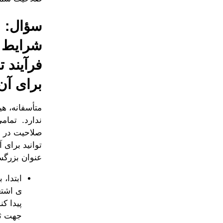
سؤال: م
برای آن
عنوان بزرگس
ابتدا،
پیدا ک
جهت ثب