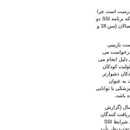
 عنوان کودک واجد شرایط دریافت SSI هستند درست است چرا
که کودکان مثل بزرگسالان واجد شرایط دریافت SSI نیستند. علت این است که برنامه SSI دو
تعریف متفاوت از معلولیت دارد - یک تعریف برای کودکان و دیگری برای بزرگسالان (سن 18 و
اً درخواست بازبینی
 بار برای دریافت SSI بزرگسالان درخواست می
ال" نام دارد و به این دلیل انجام می
ر از تعریف معلولیت کودکان
ل نسبت به کودکان دشوارتر
ل، فرد ممکن است به عنوان
ی در وضعیت پزشکی یا توانایی
طلاعات تأمین اجتماعی در رابطه با تعیین مجدد صلاحیت سن 18 سال (گزارش
 دهد که کمی بیش از نصف (55.7 درصد) دریافت کنندگان
SSI که این فرآیند را طی می کنند ابتدا تحت تعریف معلولیت بزرگسالان واجد شرایط SSI
جدیدنظر تأیید