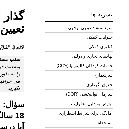
گذار 
نشریه ها
تعیین 
سوءاستفاده و بی توجهی
حیوانات کمکی
فناوری کمکی
اکتبر 1, 2018
چاپ این نشری
نهادهای تجاری و دولتی
سلب مسئو
خدمات کودکان کالیفرنیا (CCS)
وضعیت فرد
را به طور 
سرشماری
حقوق نگهداری
بگیرید.
سازمان توانبخشی (DOR)
سؤال: م
تبعیض به دلیل معلولیت
آمادگی برای شرایط اضطراری
استخدام
آیا در