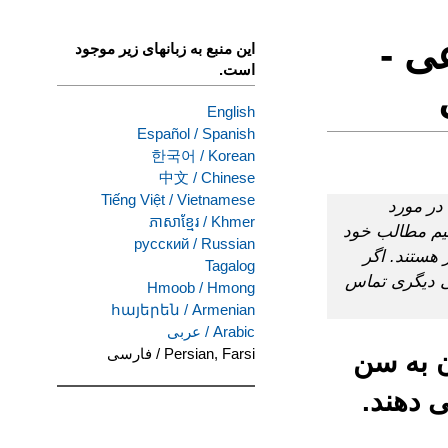
ی -
این منبع به زبانهای زیر موجود
است.
English
Español
/
Spanish
한국어
/
Korean
中文
/
Chinese
Tiếng Việt
/
Vietnamese
در مورد
ភាសាខ្មែរ
/
Khmer
یم مطالب خود
русский
/
Russian
 هستند. اگر
Tagalog
رده است، با DRC یا دفتر قانونی دیگری تماس
Hmoob
/
Hmong
հայերեն
/
Armenian
Arabic
/
عربى
Persian, Farsi
/
فارسی
ن به سن
ز دست می دهند.