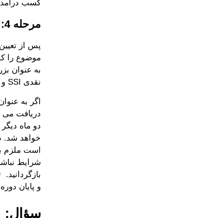
کسب درآمد د
مرحله 4: اعلامیه نتایج تعیین مجدد
پس از تعیین
نقدی SSI و Medicaid برای شما ادامه پیدا خواهد کرد.
دریافت می کن
خواهد شد. د
است ملزم به
بازگردانید. 
و پایان دور
سؤال: 