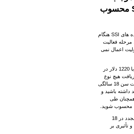
شود من به عنوان بزرگسال دارای صلاحیت SSI محسوب
بسیاری از افراد جوان و خانواده ها چنین تصور نادرستی دارند که دریافت کننده های SSI هنگام
قع، مرحله فعالیت
دد معلولیت اعمال نمی
معمولاً، اگر فردی بیش از مقدار SGA فعلی (1180 دلار در ماه در سال 2018 یا 1220 دلار در
ت دریافت هیچ نوع
مزایای معلولیت نمی داند. خبر خوب اینکه این قانون طی تعیین مجدد صلاحیت سن 18 سالگی
است بیش از راهنمای SGA فعلی درآمد داشته باشید و
لاحیت SSI را احراز کنید، همچنان طی
هیچ دلیلی برای توقف شغل درآمدزا پس از اتمام موفقیت آمیز فرایند تعیین مجدد در 18
 تأثیری بر