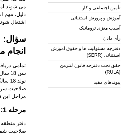
تأمین اجتماعی و کار
دلیل، مهم ا
آموزش و پرورش استثنائی
اشتغال شوند
آسیب مغزی تروماتیک
رأی دادن
دفترچه مسئولیت ها و حقوق آموزش
انجام م
استثنائی (SERR)
حقق تحت دفترچه قانون لنترمن
(RULA)
تولد 
پیوندهای مفید
مراحل این ف
مرحله 1: اعلامیه کتبی تعیین مجدد
دفتر منطقه ا
صلاحیت شما 