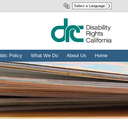
رفتن
Select a Language
به
محتوای
اصلی
blic Policy
What We Do
About Us
Home