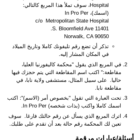
Hospital، سوف تملأ هذا المربع كالتالي:
(اسمك)، In Pro Per
c/o Metropolitan State Hospital
11401 S. Bloomfield Ave.
Norwalk, CA 90650
تذكر أن تضع رقم تليفونك كاملا وتاريخ الميلاد
في المكان المشار إليه.
في المربع الذي يقول "محكمة كاليفورنيا العليا،
مقاطعة:" اكتب اسم المقاطعة التي يتم حجزك فيها
حاليا. على سبيل المثال، مستشفى ولاية نابا، في
مقاطعة نابا.
تحت العبارة التي تقول "بخصوص أمر (الاسم)": اكتب
اسمك كاملا واكتب (بذات شخصه) In Pro Per.
اترك المربع الذي يسأل عن رقم حالتك فارغا. سوف
تعين لك المحكمة رقم حالة بعد أن تقدم على طلبك.
أسئلة/عبارات مرقمة