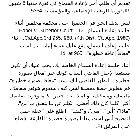
تقديم أي طلب أخر لإعادة السماع في فترة مدتها 6 شهور.
كاليفورنيا للرعاية الإجتماعية والمؤسسات 5364.
ليس لديك الحق في الحصول على محكمة محلفين أثناء
جلسة إعادة السماع. Baber v. Superior Court, 113
Cal.App.3rd 955, 960, (4th Dist. Ct. App. 1980). أثناء
جلسة إعادة السماع، يقع عليك عبء إثبات أنك لست
"معاقاً إعاقة خطيرة". Id. at 965.
أثناء جلسة إعادة السماع الخاصة بك، يجب عليك أن تكون
مستعدا لإخبار القاضي أسباب كونك غير "معاق بصورة
خطيرة". لتظهر للقاضي أنك لست "معاقا بصورة خطيرة"،
قم بتطوير خطة مفصلة لتبين كيف ستقوم بتوفير طعامك،
ملبسك، ومسكنك، أو لماذا أنت جدير. كلما وفرت تفاصيل
أكثر، كلما كان ذلك أفضل. تكلم عن ما يتعلق ب"من"،
"ماذا"، "أين"، "متى"، و"كيف". اطلع على "خطة عمل
لتوضيح أنني لست معاقا بصورة خطيرة" الفارغة. )اطلع
على المرفق (F.