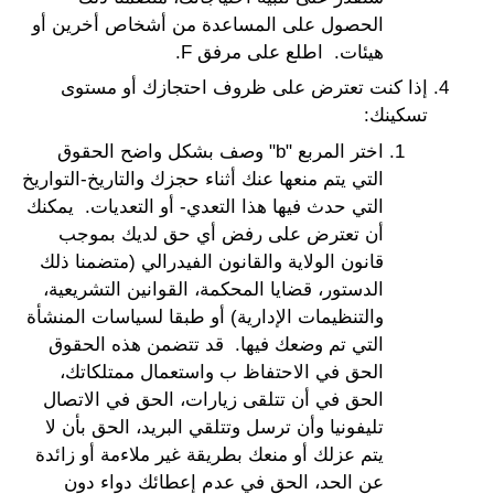
الحصول على المساعدة من أشخاص أخرين أو
هيئات. اطلع على مرفق F.
إذا كنت تعترض على ظروف احتجازك أو مستوى
تسكينك:
اختر المربع "b" وصف بشكل واضح الحقوق
التي يتم منعها عنك أثناء حجزك والتاريخ-التواريخ
التي حدث فيها هذا التعدي- أو التعديات. يمكنك
أن تعترض على رفض أي حق لديك بموجب
قانون الولاية والقانون الفيدرالي (متضمنا ذلك
الدستور، قضايا المحكمة، القوانين التشريعية،
والتنظيمات الإدارية) أو طبقا لسياسات المنشأة
التي تم وضعك فيها. قد تتضمن هذه الحقوق
الحق في الاحتفاظ ب واستعمال ممتلكاتك،
الحق في أن تتلقى زيارات، الحق في الاتصال
تليفونيا وأن ترسل وتتلقي البريد، الحق بأن لا
يتم عزلك أو منعك بطريقة غير ملاءمة أو زائدة
عن الحد، الحق في عدم إعطائك دواء دون