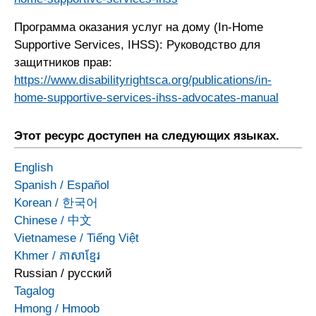
Программа оказания услуг на дому (In-Home
Supportive Services, IHSS): Руководство для
защитников прав:
https://www.disabilityrightsca.org/publications/in-
home-supportive-services-ihss-advocates-manual
Этот ресурс доступен на следующих языках.
English
Spanish
/
Español
Korean
/
한국어
Chinese
/
中文
Vietnamese
/
Tiếng Việt
Khmer
/
ភាសាខ្មែរ
Russian
/
русский
Tagalog
Hmong
/
Hmoob