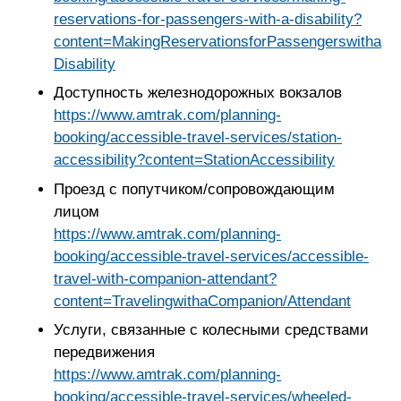
reservations-for-passengers-with-a-disability?
content=MakingReservationsforPassengerswitha
Disability
Доступность железнодорожных вокзалов
https://www.amtrak.com/planning-
booking/accessible-travel-services/station-
accessibility?content=StationAccessibility
Проезд с попутчиком/сопровождающим
лицом
https://www.amtrak.com/planning-
booking/accessible-travel-services/accessible-
travel-with-companion-attendant?
content=TravelingwithaCompanion/Attendant
Услуги, связанные с колесными средствами
передвижения
https://www.amtrak.com/planning-
booking/accessible-travel-services/wheeled-