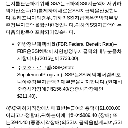
는지를판단하기위해,SSA는귀하의SSI지급액에서귀하
의가산소득(CI)를제하여새로운SSI지급액을산정합니
다.캘리포니아의경우,귀하의SSI지급액은연방정부및
주정부지급액을합산한것입니다.귀하의SSI지급액에는
다음의항목이포함되어있습니다.
연방정부혜택비율(FBR,Federal Benefit Rate)–
FBR은SSI혜택에서연방정부지급액의대부분을차
지합니다.(2016년에$733.00).
주보조프로그램(SSP,State
SupplementProgram)–SSP는SSI혜택에서캘리포
니아주정부지급액의대부분을차지합니다.(현재비
중증시각장애인$156.40/중증시각장애인
$211.40).
예제:
귀하가직장에서매월받는급여의총액이$1,000.00
이라고가정할때,귀하는이에더하여$889.40 (장애) 또
는$944.40 (중증시각장애)의SSI지급액을받게되며,SSI