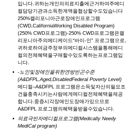
입니다.귀하는개인의의료지출에근거하여주메디
컬담당기관과소득한계액을협상할수도있습니다
250%캘리포니아근로장애인프로그램
(CWD,CaliforniaWorking Disabled Program)
(250% CWD프로그램)-250% CWD프로그램은캘
리포니아주의메디케이드“바이-인” 프로그램으로,
귀하로하여금주정부의메디컬시스템을통해메디
컬의전체혜택을구매할수있도록하는프로그램입
니다.
-
노인및장애인을위한연방빈곤수준
(A&DFPL,Aged,DisabledFederal Poverty Level)
메디컬–A&DFPL 프로그램은소득및자산의필요조
건을충족시키는사람에게메디컬전체혜택을제공
합니다.중증시각장애인도장애가있으므로
A&DFPL 프로그램의혜택을받을수있습니다.
의료극빈자메디컬프로그램(Medically Needy
MediCal program)