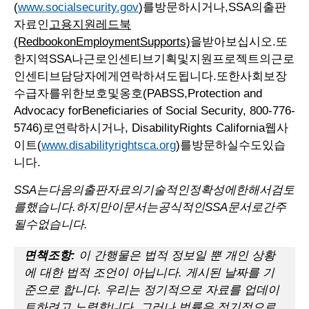
(
www.socialsecurity.gov
)를방문하시거나,SSA의출판
자료인
고용지원레드북
(RedbookonEmploymentSupports)
을받아보십시오.또
한지역SSA나근로인센티브기획및지원프로젝트의근로
인센티브담당자에게연락하셔도됩니다.또한사회보장
수급자를위한보호및옹호(PABSS,Protection and
Advocacy forBeneficiaries of Social Security, 800-776-
5746)로연락하시거나, DisabilityRights California웹사
이트(
www.disabilityrightsca.org
)를방문하실수도있습
니다.
SSA는다음의출판자료의기술적인정확성에한해서검토
를했습니다.하지만이문서는공식적인SSA문서로간주
될수없습니다.
면책조항:
이 간행물은 법적 정보일 뿐 개인 상황
에 대한 법적 조언이 아닙니다. 게시된 날짜를 기
준으로 합니다. 우리는 정기적으로 자료를 업데이
트하려고 노력합니다. 그러나 법률은 정기적으로