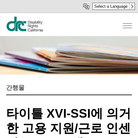
주
Select a Language
요
콘
텐
츠
로
건
너
뛰
기
간행물
타이틀 XVI-SSI에 의거
한 고용 지원/근로 인센