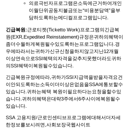
의료극빈자프로그램은소득에근거하여개인
이월단위공동지불금또는“비용분담액”을부
담하도록하는메디컬프로그램입니다.
긴급복원:
근로티켓(Ticketto Work)프로그램의긴급복
원(EXR,Expedited Reinstatement)규정은귀하의혜택이
좀더수월하게복원될수있도록하는프로그램입니다.경
우에따라서는귀하가신규신청을하지않고지난12개월
이상연속으로SSI혜택의자격을갖추지못했더라도귀하
의SSI혜택이복원될수있습니다.
긴급복원규정에따라,귀하가SSI지급액을받을자격요건
이안되도록하는소득이더이상은없음을SSA에통보할수
있습니다.귀하는혜택 복원이필요하다는요청을할수있
습니다.귀하의혜택은대략3주에서6주사이에복원될수
있습니다.
SSA 고용지원/근로인센티브프로그램에대해서더자세
한정보를보시려면,사회보장국웹사이트