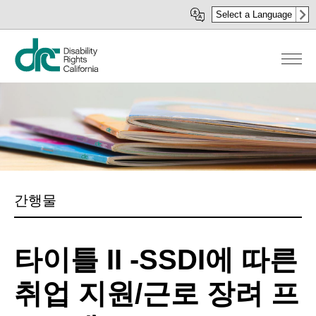
주
Select a Language
요
콘
텐
츠
로
건
너
뛰
기
간행물
타이틀 II -SSDI에 따른
취업 지원/근로 장려 프