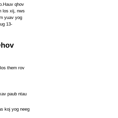
ab.Hauv qhov
 los xij, nws
am yuav yog
ug 13-
Qhov
los them rov
xav paub ntau
as koj yog neeg