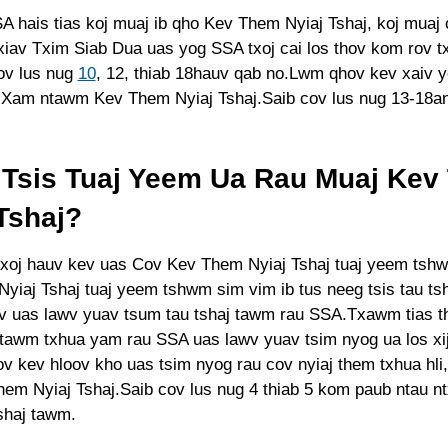
A hais tias koj muaj ib qho Kev Them Nyiaj Tshaj, koj muaj 
iav Txim Siab Dua uas yog SSA txoj cai los thov kom rov tx
ov lus nug
10
, 12, thiab 18hauv qab no.Lwm qhov kev xaiv y
 Xam ntawm Kev Them Nyiaj Tshaj.Saib cov lus nug 13-18a
 Tsis Tuaj Yeem Ua Rau Muaj Kev
Tshaj?
txoj hauv kev uas Cov Kev Them Nyiaj Tshaj tuaj yeem tsh
yiaj Tshaj tuaj yeem tshwm sim vim ib tus neeg tsis tau tsh
v uas lawv yuav tsum tau tshaj tawm rau SSA.Txawm tias t
 tawm txhua yam rau SSA uas lawv yuav tsim nyog ua los xi
ov kev hloov kho uas tsim nyog rau cov nyiaj them txhua hli
em Nyiaj Tshaj.Saib cov lus nug 4 thiab 5 kom paub ntau nt
shaj tawm.