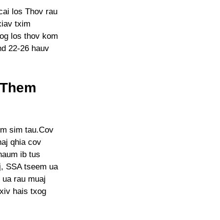
cai los Thov rau
iav txim
og los thov kom
nd 22-26 hauv
 Them
wm sim tau.Cov
aj qhia cov
haum ib tus
j, SSA tseem ua
, ua rau muaj
xiv hais txog