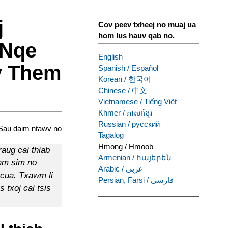
j
Cov peev txheej no muaj ua
hom lus hauv qab no.
 Nqe
English
ev Them
Spanish
/
Español
Korean
/
한국어
Chinese
/
中文
Vietnamese
/
Tiếng Việt
Khmer
/
ភាសាខ្មែរ
Russian
/
русский
Sau daim ntawv no
Tagalog
Hmong
/
Hmoob
aug cai thiab
Armenian
/
հայերեն
tam sim no
Arabic
/
عربى
ncua. Txawm li
Persian, Farsi
/
فارسی
s txoj cai tsis