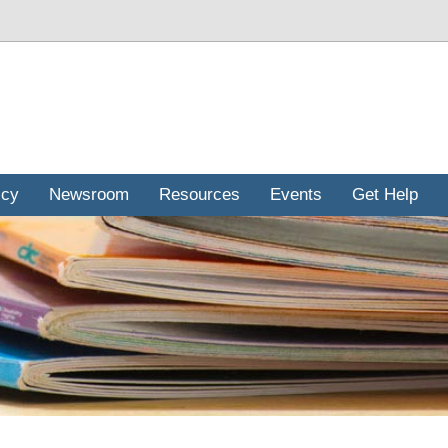
icy
Newsroom
Resources
Events
Get Help