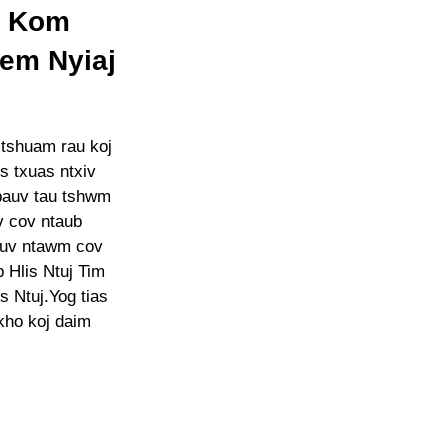
s Kom
em Nyiaj
 tshuam rau koj
is txuas ntxiv
 pauv tau tshwm
iv cov ntaub
pauv ntawm cov
b Hlis Ntuj Tim
 Ntuj.Yog tias
kho koj daim