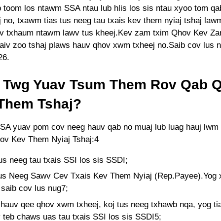
 toom los ntawm SSA ntau lub hlis los sis ntau xyoo tom q
no, txawm tias tus neeg tau txais kev them nyiaj tshaj lawm
ev txhaum ntawm lawv tus kheej.Kev zam txim Qhov Kev Z
aiv zoo tshaj plaws hauv qhov xwm txheej no.Saib cov lus n
26.
j Twg Yuav Tsum Them Rov Qab 
 Them Tshaj?
SA yuav pom cov neeg hauv qab no muaj lub luag hauj lwm 
ov Kev Them Nyiaj Tshaj:4
tus neeg tau txais SSI los sis SSDI;
us Neeg Sawv Cev Txais Kev Them Nyiaj (Rep.Payee).Yog 
 saib cov lus nug7;
hauv qee qhov xwm txheej, koj tus neeg txhawb nqa, yog ti
 teb chaws uas tau txais SSI los sis SSDI5;