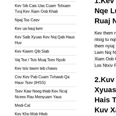
1.Kev
Kev Sib Cais Uas Cuam Tshuam
Nqe L
Txoj Kev Xiam Oob Khab
Ruaj 
Npaj Tos Ceev
Kev ua hauj lwm
Kev them ny
Kev Saib Xyuas Kev Noj Qab Haus
ntsig tu nq
Huv
them nyiaj
Kev Kawm Qib Siab
Lwm Noj N
Xiam Oob Q
Vaj Tse / Tsis Muaj Tsev Nyob
Los Ntxiv R
Kev tsiv tawm teb chaws
Cov Kev Pab Cuam Txhawb Qa
2.Kuv
Hauv Tsev (IHSS)
Xyuas
Tsev Kaw Neeg thiab Kev Ncaj
Ncees Rau Menyuam Yaus
Hais 
Medi-Cal
Kuv X
Kev Kho Mob Hlwb