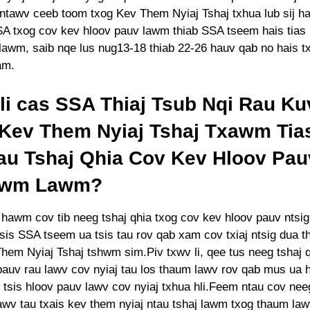
 ntawv ceeb toom txog Kev Them Nyiaj Tshaj txhua lub sij h
SA txog cov kev hloov pauv lawm thiab SSA tseem hais tias 
 lawm, saib nqe lus nug13-18 thiab 22-26 hauv qab no hais t
am.
li cas SSA Thiaj Tsub Nqi Rau Ku
Kev Them Nyiaj Tshaj Txawm Tia
au Tshaj Qhia Cov Kev Hloov Pa
awm Lawm?
 hawm cov tib neeg tshaj qhia txog cov kev hloov pauv ntsig
sis SSA tseem ua tsis tau rov qab xam cov txiaj ntsig dua t
hem Nyiaj Tshaj tshwm sim.Piv txwv li, qee tus neeg tshaj 
pauv rau lawv cov nyiaj tau los thaum lawv rov qab mus ua h
tsis hloov pauv lawv cov nyiaj txhua hli.Feem ntau cov neeg
awv tau txais kev them nyiaj ntau tshaj lawm txog thaum law