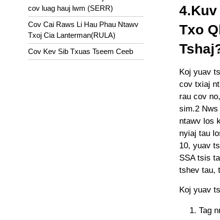
4.Kuv
cov luag hauj lwm (SERR)
Cov Cai Raws Li Hau Phau Ntawv
Txo Q
Txoj Cia Lanterman(RULA)
Tshaj
Cov Kev Sib Txuas Tseem Ceeb
Koj yuav t
cov txiaj n
rau cov no
sim.2 Nws y
ntawv los k
nyiaj tau l
10, yuav t
SSA tsis t
tshev tau, 
Koj yuav t
Tag n