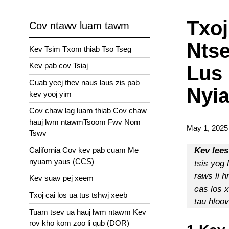
Txoj
Cov ntawv luam tawm
Nts
Kev Tsim Txom thiab Tso Tseg
Kev pab cov Tsiaj
Lus 
Cuab yeej thev naus laus zis pab
Nyia
kev yooj yim
Cov chaw lag luam thiab Cov chaw
hauj lwm ntawmTsoom Fwv Nom
May 1, 2025
Tswv
California Cov kev pab cuam Me
Kev lees
nyuam yaus (CCS)
tsis yog 
raws li 
Kev suav pej xeem
cas los x
Txoj cai los ua tus tshwj xeeb
tau hloo
Tuam tsev ua hauj lwm ntawm Kev
rov kho kom zoo li qub (DOR)