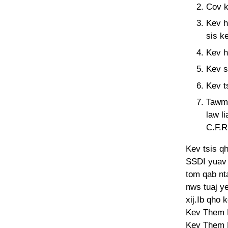
Cov k
Kev h
sis k
Kev h
Kev s
Kev ts
Tawm 
law l
C.F.R
Kev tsis qh
SSDI yuav x
tom qab nta
nws tuaj y
xij.Ib qho 
Kev Them N
Kev Them N