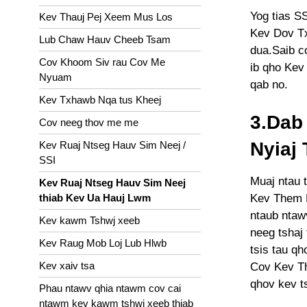
Yog tias SS
Kev Thauj Pej Xeem Mus Los
Kev Dov Tx
Lub Chaw Hauv Cheeb Tsam
dua.Saib c
Cov Khoom Siv rau Cov Me
ib qho Kev
Nyuam
qab no.
Kev Txhawb Nqa tus Kheej
3.Dab
Cov neeg thov me me
Nyiaj 
Kev Ruaj Ntseg Hauv Sim Neej /
SSI
Muaj ntau 
Kev Ruaj Ntseg Hauv Sim Neej
Kev Them N
thiab Kev Ua Hauj Lwm
ntaub ntaw
Kev kawm Tshwj xeeb
neeg tshaj
Kev Raug Mob Loj Lub Hlwb
tsis tau qh
Kev xaiv tsa
Cov Kev Th
qhov kev t
Phau ntawv qhia ntawm cov cai
ntawm kev kawm tshwj xeeb thiab