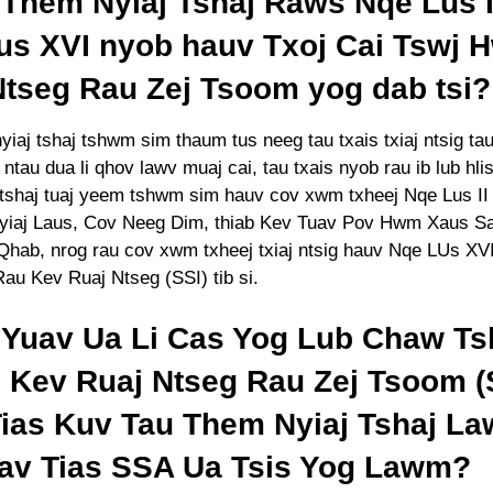
 Them Nyiaj Tshaj Raws Nqe Lus II
us XVI nyob hauv Txoj Cai Tswj
Ntseg Rau Zej Tsoom yog dab tsi
iaj tshaj tshwm sim thaum tus neeg tau txais txiaj ntsig tau 
i ntau dua li qhov lawv muaj cai, tau txais nyob rau ib lub hl
 tshaj tuaj yeem tshwm sim hauv cov xwm txheej Nqe Lus II
yiaj Laus, Cov Neeg Dim, thiab Kev Tuav Pov Hwm Xaus S
hab, nrog rau cov xwm txheej txiaj ntsig hauv Nqe LUs XVI
au Kev Ruaj Ntseg (SSI) tib si.
 Yuav Ua Li Cas Yog Lub Chaw Ts
 Kev Ruaj Ntseg Rau Zej Tsoom 
Tias Kuv Tau Them Nyiaj Tshaj La
av Tias SSA Ua Tsis Yog Lawm?