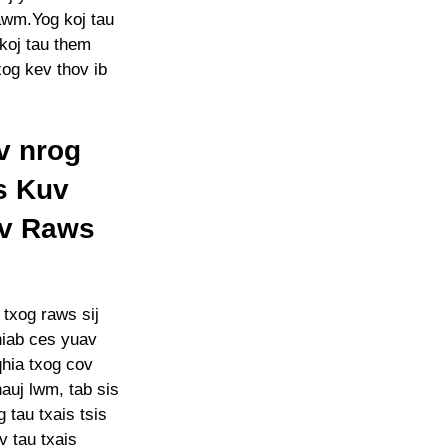
awm.Yog koj tau
koj tau them
xog kev thov ib
v nrog
s Kuv
uv Raws
 txog raws sij
hiab ces yuav
qhia txog cov
auj lwm, tab sis
 tau txais tsis
v tau txais