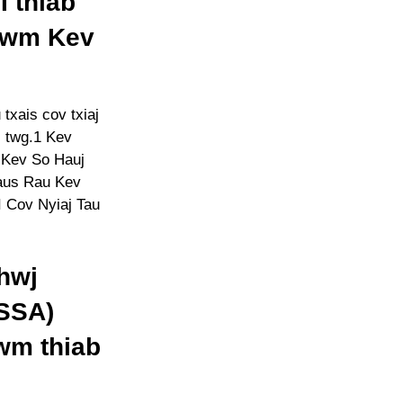
 thiab
 Hwm Kev
?
txais cov txiaj
is twg.1 Kev
 Kev So Hauj
aus Rau Kev
 Cov Nyiaj Tau
hwj
(SSA)
wm thiab