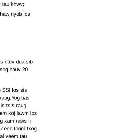
s tau khwv;
chaw nyob los
s ntev dua sib
tseg hauv 20
g SSI los sis
raug.Yog tias
s tsis raug,
hem koj lawm los
ug xam raws li
 ceeb toom txog
aj yeem tau