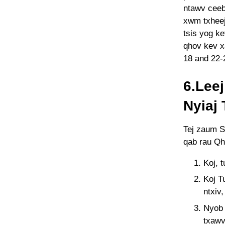
ntawv ceeb
xwm txheej 
tsis yog k
qhov kev x
18 and 22-
6.Lee
Nyiaj
Tej zaum S
qab rau Qh
Koj, 
Koj T
ntxiv,
Nyob 
txawv