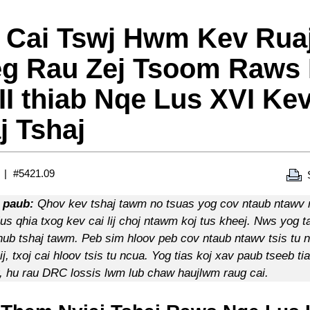
 Cai Tswj Hwm Kev Rua
eg Rau Zej Tsoom Raws
II thiab Nqe Lus XVI K
j Tshaj
#5421.09
 paub:
Qhov kev tshaj tawm no tsuas yog cov ntaub ntawv r
lus qhia txog kev cai lij choj ntawm koj tus kheej. Nws yog 
hnub tshaj tawm. Peb sim hloov peb cov ntaub ntawv tsis tu 
ij, txoj cai hloov tsis tu ncua. Yog tias koj xav paub tseeb tia
v, hu rau DRC lossis lwm lub chaw haujlwm raug cai.