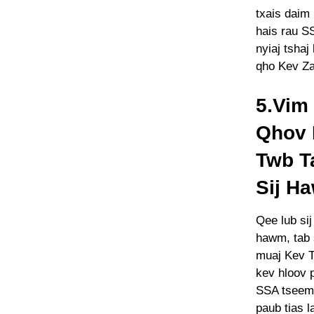
txais daim
hais rau S
nyiaj tshaj
qho Kev Z
5.Vim 
Qhov 
Twb T
Sij H
Qee lub sij
hawm, tab 
muaj Kev T
kev hloov 
SSA tseem 
paub tias l