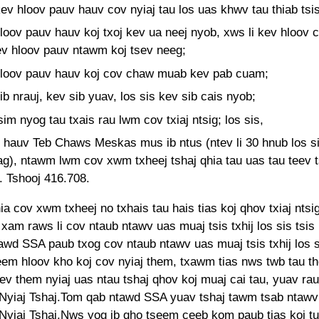
ev hloov pauv hauv cov nyiaj tau los uas khwv tau thiab tsi
loov pauv hauv koj txoj kev ua neej nyob, xws li kev hloov 
ev hloov pauv ntawm koj tsev neeg;
loov pauv hauv koj cov chaw muab kev pab cuam;
ib nrauj, kev sib yuav, los sis kev sib cais nyob;
im nyog tau txais rau lwm cov txiaj ntsig; los sis,
hauv Teb Chaws Meskas mus ib ntus (ntev li 30 hnub los si
iag), ntawm lwm cov xwm txheej tshaj qhia tau uas tau teev 
. Tshooj 416.708.
ia cov xwm txheej no txhais tau hais tias koj qhov txiaj ntsi
am raws li cov ntaub ntawv uas muaj tsis txhij los sis tsis 
wd SSA paub txog cov ntaub ntawv uas muaj tsis txhij los si
eem hloov kho koj cov nyiaj them, txawm tias nws twb tau t
kev them nyiaj uas ntau tshaj qhov koj muaj cai tau, yuav ra
yiaj Tshaj.Tom qab ntawd SSA yuav tshaj tawm tsab ntawv
yiaj Tshaj.Nws yog ib qho tseem ceeb kom paub tias koj tu