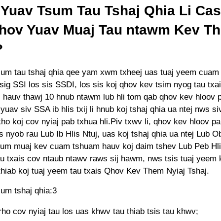
 Yuav Tsum Tau Tshaj Qhia Li Ca
hov Yuav Muaj Tau ntawm Kev Th
?
sum tau tshaj qhia qee yam xwm txheej uas tuaj yeem cuam
tsig SSI los sis SSDI, los sis koj qhov kev tsim nyog tau txa
, hauv thawj 10 hnub ntawm lub hli tom qab qhov kev hloov
uav siv SSA ib hlis txij li hnub koj tshaj qhia ua ntej nws s
ho koj cov nyiaj pab txhua hli.Piv txwv li, qhov kev hloov 
os nyob rau Lub Ib Hlis Ntuj, uas koj tshaj qhia ua ntej Lub O
sum muaj kev cuam tshuam hauv koj daim tshev Lub Peb Hlis
au txais cov ntaub ntawv raws sij hawm, nws tsis tuaj yeem 
thiab koj tuaj yeem tau txais Qhov Kev Them Nyiaj Tshaj.
sum tshaj qhia:3
rho cov nyiaj tau los uas khwv tau thiab tsis tau khwv;