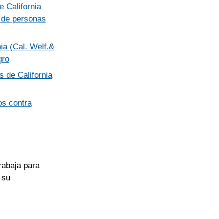
 California
o de personas
ia (Cal. Welf.&
gro
 de California
os contra
rabaja para
 su