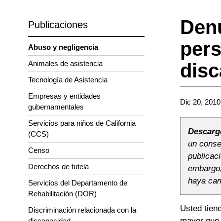
Denu
Publicaciones
pers
Abuso y negligencia
Animales de asistencia
disc
Tecnología de Asistencia
Empresas y entidades
Dic 20, 2010
gubernamentales
Servicios para niños de California
Descarg
(CCS)
un consej
Censo
publicac
Derechos de tutela
embargo,
haya cam
Servicios del Departamento de
Rehabilitación (DOR)
Usted tien
Discriminación relacionada con la
mayor que h
discapacidad