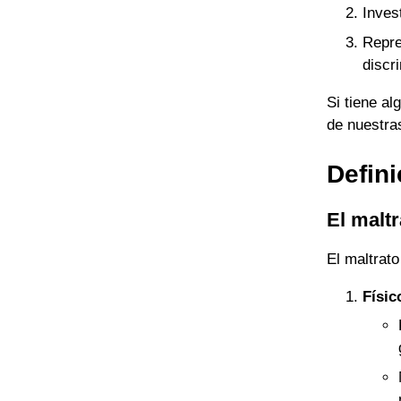
Inves
Repre
discr
Si tiene a
de nuestras
Defini
El maltr
El maltrat
Físic