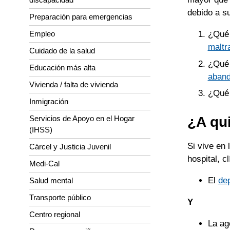
debido a s
Preparación para emergencias
Empleo
¿Qué 
maltr
Cuidado de la salud
¿Qué 
Educación más alta
aban
Vivienda / falta de vivienda
¿Qué 
Inmigración
¿A qu
Servicios de Apoyo en el Hogar
(IHSS)
Si vive en 
Cárcel y Justicia Juvenil
hospital, 
Medi-Cal
El
dep
Salud mental
Transporte público
Y
Centro regional
La ag