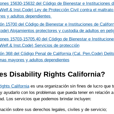
ones 15630-15632 del Código de Bienestar e Instituciones de
 Welf.& Inst.Code) Ley de Protección Civil contra el maltrat
es y adultos dependientes
ón 15700 del Código de Bienestar e Instituciones de Californ
Code) Alojamientos protectores y custodia de adultos en peli
ones 15703-15705.40 del Código de Bienestar e Instituciones
 Welf.& Inst.Code) Servicios de protección
ón 368 del Código Penal de California (Cal. Pen.Code) Delit
nas mayores y adultos dependientes
s Disability Rights California?
Rights California
es una organización sin fines de lucro que t
 y ayudarlo con los problemas que pueda tener en relación a
ad. Los servicios que podemos brindar incluyen:
mación sobre sus derechos legales, civiles y de servicio;