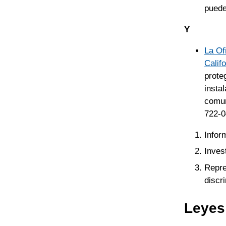
puede
Y
La Of
Calif
prote
insta
comun
722-0
Infor
Inves
Repre
discr
Leyes