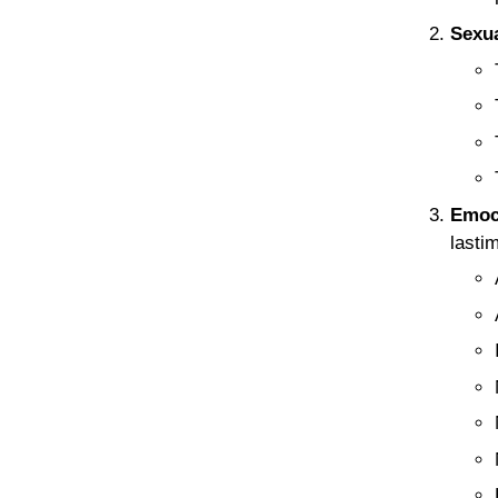
Sexu
Emoc
lasti