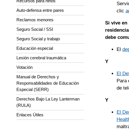
Recursos para niños
Servi
Auto-defensa entre pares
clic
a
Reclamos menores
Si vive en
Seguro Social / SSI
residencia
debe comu
Seguro Social y trabajo
Educación especial
El
dep
Lesión cerebral traumática
Y
Votación
El De
Manual de Derechos y
Para 
Responsabilidades de Educación
de te
Especial (SERR)
Derechos Bajo La Ley Lanterman
Y
(RULA)
El De
Enlaces Útiles
Healt
maltr