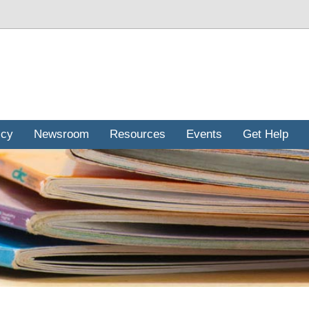
icy
Newsroom
Resources
Events
Get Help