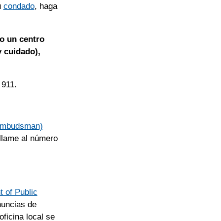
u
condado
, haga
o un centro
y cuidado),
 911.
 Ombudsman)
llame al número
 of Public
nuncias de
ficina local se