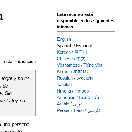
a
Este recurso está
disponible en los siguientes
idiomas.
English
Spanish
/
Español
Korean
/
한국어
Chinese
/
中文
ir esta Publicación
Vietnamese
/
Tiếng Việt
Khmer
/
ភាសាខ្មែរ
Russian
/
русский
 legal y no es
Tagalog
a de
Hmong
/
Hmoob
e. Sin
Armenian
/
հայերեն
e la ley no
Arabic
/
عربى
Persian, Farsi
/
فارسی
o una persona
 un delito