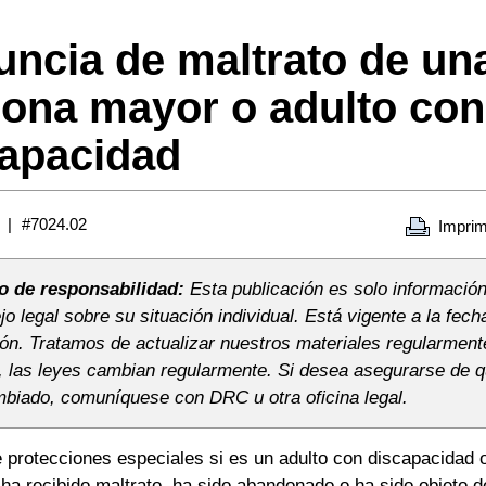
ncia de maltrato de un
ona mayor o adulto con
apacidad
#7024.02
Imprim
o de responsabilidad:
Esta publicación es solo información
o legal sobre su situación individual. Está vigente a la fech
ión. Tratamos de actualizar nuestros materiales regularment
 las leyes cambian regularmente. Si desea asegurarse de qu
biado, comuníquese con DRC u otra oficina legal.
e protecciones especiales si es un adulto con discapacidad 
a recibido maltrato, ha sido abandonado o ha sido objeto de