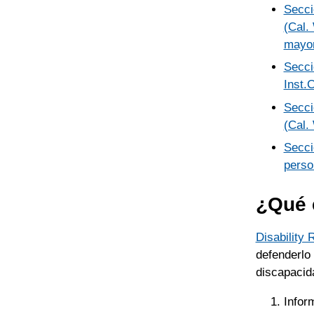
Secci
(Cal.
mayor
Secci
Inst.
Secci
(Cal.
Secci
perso
¿Qué e
Disability 
defenderlo
discapacid
Infor