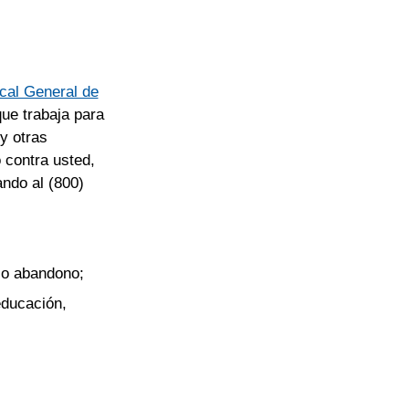
scal General de
que trabaja para
y otras
 contra usted,
ando al (800)
l o abandono;
educación,