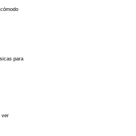
te cómodo
ísicas para
 ver