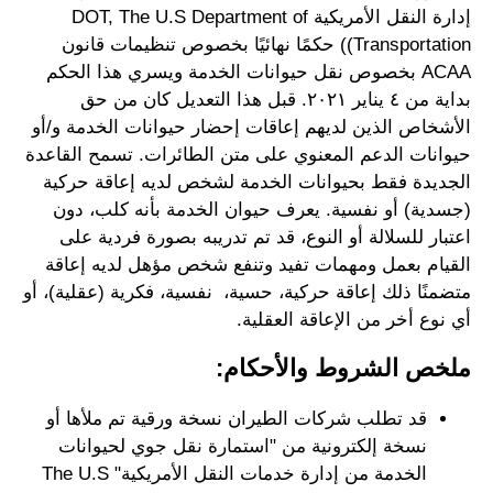
إدارة النقل الأمريكية DOT, The U.S Department of
Transportation)) حكمًا نهائيًا بخصوص تنظيمات قانون
ACAA بخصوص نقل حيوانات الخدمة ويسري هذا الحكم
بداية من ٤ يناير ٢٠٢١. قبل هذا التعديل كان من حق
الأشخاص الذين لديهم إعاقات إحضار حيوانات الخدمة و/أو
حيوانات الدعم المعنوي على متن الطائرات. تسمح القاعدة
الجديدة فقط بحيوانات الخدمة لشخص لديه إعاقة حركية
(جسدية) أو نفسية. يعرف حيوان الخدمة بأنه كلب، دون
اعتبار للسلالة أو النوع، قد تم تدريبه بصورة فردية على
القيام بعمل ومهمات تفيد وتنفع شخص مؤهل لديه إعاقة
متضمنًا ذلك إعاقة حركية، حسية، نفسية، فكرية (عقلية)، أو
أي نوع أخر من الإعاقة العقلية.
ملخص الشروط والأحكام:
قد تطلب شركات الطيران نسخة ورقية تم ملأها أو
نسخة إلكترونية من "استمارة نقل جوي لحيوانات
الخدمة من إدارة خدمات النقل الأمريكية" The U.S