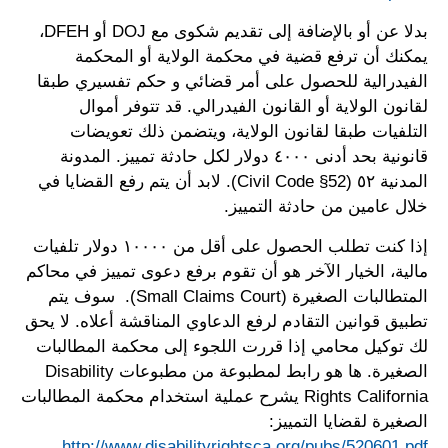
بدلا عن أو بالإضافة إلى تقديم شكوى مع DOJ أو DFEH،
يمكنك أن ترفع قضية في محكمة الولاية أو المحكمة
الفيدرالية للحصول على أمر قضائي و حكم تفسيري طبقا
لقانون الولاية أو القانون الفيدرالي. قد تتوفر أموال
التلفيات طبقا لقانون الولاية، ويتضمن ذلك تعويضات
قانونية بحد أدنى ٤٠٠٠ دولار لكل حادثة تمييز. المدونة
المدنية ٥٢ (Civil Code §52). لابد أن يتم رفع القضايا في
خلال عامين من حادثة التمييز.
إذا كنت تطلب الحصول على أقل من ١٠٠٠٠ دولار تلفيات
مالية، الخيار الآخر هو أن تقوم برفع دعوى تمييز في محاكم
المتطالبات الصغيرة (Small Claims Court). سوف يتم
تطبيق قوانين التقادم لرفع الدعاوي المناقشة أعلاه. لا يحق
لك توكيل محامي إذا قررت اللجوء إلى محكمة المطالبات
الصغيرة. ها هو رابط لمطبوعة من مطبوعات Disability
Rights California يشرح عملية استخدام محكمة المطالبات
الصغيرة لقضايا التمييز:
.
http://www.disabilityrightsca.org/pubs/520601.pdf