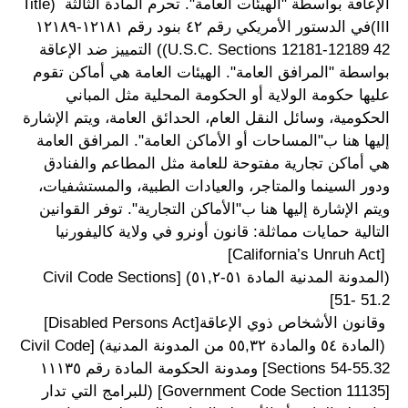
الإعاقة بواسطة "الهيئات العامة". تحرم المادة الثالثة (Title
III)في الدستور الأمريكي رقم ٤٢ بنود رقم ١٢١٨١-١٢١٨٩
42 U.S.C. Sections 12181-12189)) التمييز ضد الإعاقة
بواسطة "المرافق العامة". الهيئات العامة هي أماكن تقوم
عليها حكومة الولاية أو الحكومة المحلية مثل المباني
الحكومية، وسائل النقل العام، الحدائق العامة، ويتم الإشارة
إليها هنا ب"المساحات أو الأماكن العامة". المرافق العامة
هي أماكن تجارية مفتوحة للعامة مثل المطاعم والفنادق
ودور السينما والمتاجر، والعيادات الطبية، والمستشفيات،
ويتم الإشارة إليها هنا ب"الأماكن التجارية". توفر القوانين
التالية حمايات مماثلة: قانون أونرو في ولاية كاليفورنيا
[California’s Unruh Act]
(المدونة المدنية المادة ٥١-٥١,٢) [Civil Code Sections
51- 51.2]
وقانون الأشخاص ذوي الإعاقة[Disabled Persons Act]
(المادة ٥٤ والمادة ٥٥,٣٢ من المدونة المدنية) [Civil Code
Sections 54-55.32] ومدونة الحكومة المادة رقم ١١١٣٥
[Government Code Section 11135] (للبرامج التي تدار