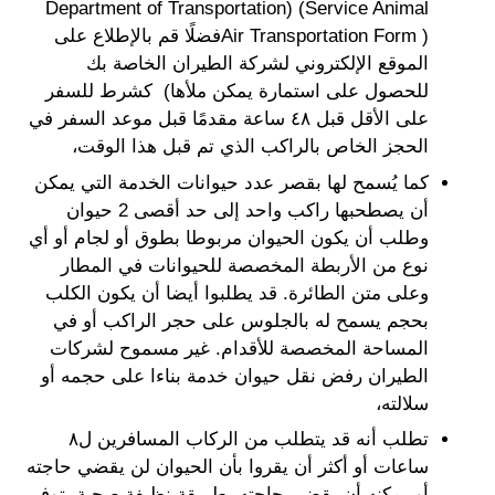
Department of Transportation) (Service Animal
Air Transportation Form )فضلًا قم بالإطلاع على
الموقع الإلكتروني لشركة الطيران الخاصة بك
للحصول على استمارة يمكن ملأها) كشرط للسفر
على الأقل قبل ٤٨ ساعة مقدمًا قبل موعد السفر في
الحجز الخاص بالراكب الذي تم قبل هذا الوقت،
كما يُسمح لها بقصر عدد حيوانات الخدمة التي يمكن
أن يصطحبها راكب واحد إلى حد أقصى 2 حيوان
وطلب أن يكون الحيوان مربوطا بطوق أو لجام أو أي
نوع من الأربطة المخصصة للحيوانات في المطار
وعلى متن الطائرة. قد يطلبوا أيضا أن يكون الكلب
بحجم يسمح له بالجلوس على حجر الراكب أو في
المساحة المخصصة للأقدام. غير مسموح لشركات
الطيران رفض نقل حيوان خدمة بناءا على حجمه أو
سلالته،
تطلب أنه قد يتطلب من الركاب المسافرين ل٨
ساعات أو أكثر أن يقروا بأن الحيوان لن يقضي حاجته
أو يمكنه أن يقضي حاجته بطريقة نظيفة صحية بتوفير