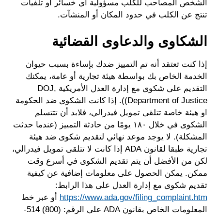
الشخص المصاحب للكلب مسؤولية أي خسائر أو تلفيات
تنتج عن الكلب في حدود المكان أو المنشآت.
الشكاوى والدعاوى القضائية
إذا كنت تعتقد أنه تم التمييز ضدك بإساءة بسبب حيوان
الخدمة الخاص بك بواسطة هيئة تجارية أو عامة، يمكنك
التقديم على شكوى مع إدارة العدل الأمريكية DOJ,
Department of Justice)). إذا كانت الشكوى ضد الحكومة
او هيئة خاصة تتلقى تمويل فيدرالي، فلابد أن تتتسلم
الشكوى في خلال ١٨٠ يومًا من حادثة التمييز (عندما حدثت
المشكلة). لا يوجد موعد نهائي لتقديم شكوى ضد هيئة
تجارية طبقا لقانون ADA إذا كانت لا تتلقى تمويل فيدرالي،
لكن من الأفضل أن يتم تقديم الشكوى في أسرع وقت
ممكن. يمكن الحصول على معلومات إضافية عن كيفية
تقديم شكوى مع إدارة العدل على هذا الرابط:
https://www.ada.gov/filing_complaint.htm
أو عبر خط
المعلومات الخاص بقانون ADA على الرقم: (800) 514-