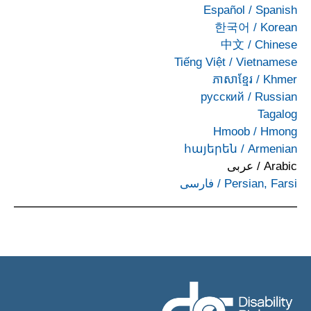
Español
/
Spanish
한국어
/
Korean
中文
/
Chinese
Tiếng Việt
/
Vietnamese
ភាសាខ្មែរ
/
Khmer
русский
/
Russian
Tagalog
Hmoob
/
Hmong
հայերեն
/
Armenian
Arabic
/
عربى
Persian, Farsi
/
فارسی