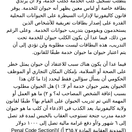
يتطلب تسجيل كلب الخدمة ككلب خدمة، ولا أن يرتدي
بطاقة خاصة أو لباس معين يظهر أنه حيوان للخدمة. يوفر
قانون كاليفورنيا لإدارات السيطرة على الحيوانات المحلية
القدرة على إصدار بطاقات تعريفية للأشخاص الذين
يستخدمون ويقومون بتدريب حيوانات الخدمة. وعلى الرغم
من ذلك، فيما عدا أن يكون الكلب حيوان للخدمة تحت
التدريب، هذه البطاقات ليست مطلوبة ولن تؤدي إلى أن
يتم اعتبار حيوان ما حيوان خدمة طبقًا للقانون.
فيما عدا أن يكون هناك سبب للاعتقاد أن حيوان يمثل خطر
على الصحة أو السلامة، بإمكان المكان التجاري أو الموظف
الحكومي أن يسأل سؤالين فقط ليحدد إذا ما كان هذا
الحيوان يعتبر حيوان خدمة أم لا: ١) هل الحيوان مطلوب
بسبب إعاقة الشخص المصاحب له؟ و ٢) ما هو العمل أو
المهمة التي تم تدريب الحيوان على القيام بها؟ طبقًا لقانون
ولاية كاليفورنيا، يعد الكذب في الادعاء أن كلب ما هو حيوان
خدمة مدرب جنحة تستوجب العقاب بالحبس لمدة قد تصل
إلى ٦ شهور و/أو دفع غرامة مالية تصل إلى ١٠٠٠ دولار
(المدونة العقابية المادة ٣٦٥,٧ أ) ]([Penal Code Section