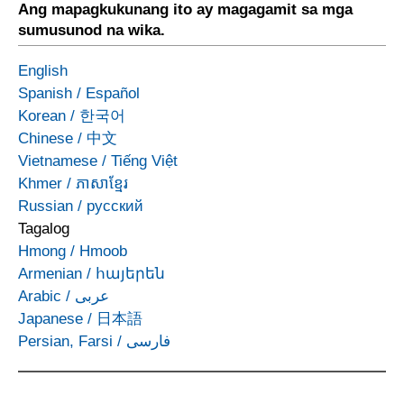
Ang mapagkukunang ito ay magagamit sa mga
sumusunod na wika.
English
Spanish
/
Español
Korean
/
한국어
Chinese
/
中文
Vietnamese
/
Tiếng Việt
Khmer
/
ភាសាខ្មែរ
Russian
/
русский
Tagalog
Hmong
/
Hmoob
Armenian
/
հայերեն
Arabic
/
عربى
Japanese
/
日本語
Persian, Farsi
/
فارسی