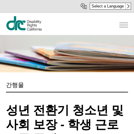
주
Select a Language
요
콘
텐
츠
로
건
너
뛰
기
간행물
성년 전환기 청소년 및
사회 보장 - 학생 근로