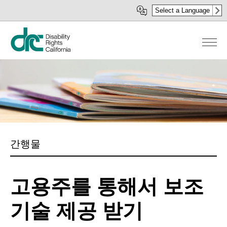
주
Select a Language
요
콘
텐
츠
로
건
너
뛰
기
간행물
고용주를 통해서 보조
기술 제공 받기