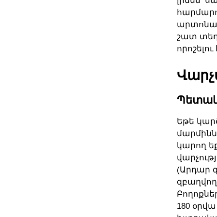
լինեն՝ 
հարմարո
արտոնագ
շատ տեղ
որոշելու
Վարչ
Պետակ
Եթե կար
մարմինն
կարող ե
վարչությ
(Արդար 
զբաղվող
Բողոքնե
180 օրվա