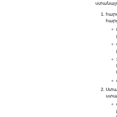
ստանալո
հար
հար
Ստա
ստա