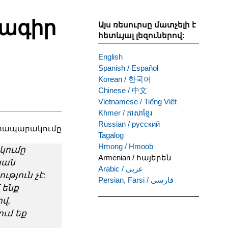
ագիր
Այս ռեսուրսը մատչելի է
հետևյալ լեզուներով:
English
Spanish
/
Español
Korean
/
한국어
Chinese
/
中文
Vietnamese
/
Tiếng Việt
Khmer
/
ភាសាខ្មែរ
Russian
/
русский
հրապարակումը
Tagalog
Hmong
/
Hmoob
կումը
Armenian
/
հայերեն
կան
Arabic
/
عربى
յուն չէ:
Persian, Farsi
/
فارسی
 ենք
վ,
ւմ եք