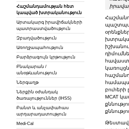
իրավա
Հաշմանդամության հետ
կապված խտրականություն
Հաշմանդ
Արտակարգ իրավիճակների
պաշտպան
պատրաստվածություն
օրենքնե
Զբաղվածություն
խտրական
իշխանութ
Առողջապահություն
դիմումն
Բարձրագույն կրթություն
հավաստա
Բնակարան /
կառույց
անօթևանություն
հաշմանդ
Ներգաղթ
համապատ
բուհերի 
Ներքին օժանդակ
MCAT կա
ծառայություններ (IHSS)
քննությ
Բանտ և անչափահաս
քննությո
արդարադատություն
Թեստավո
Medi-Cal