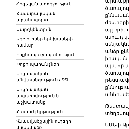
արտաքին
Հոգեկան առողջություն
ծառայու
Հասարակական
քննական
տրանսպորտ
ժեստերի
Մարզկենտրոն
այլ օրի
սնունդ 
Աղբյուրներ երեխաների
սենյակն
համար
անձը քն
Ինքնապաշտպանություն
իրական 
Փոքր պահանջներ
այն, որ
ծառայու
Սոցիալական
անվտանգություն / SSI
թեստավո
քննությա
Սոցիալական
անհրաժե
ապահովություն և
աշխատանք
Թեստավո
Հատուկ կրթություն
տեղեկութ
Վնասվածքային ուղեղի
ԱՄՆ-ի Ա
վնասվածք