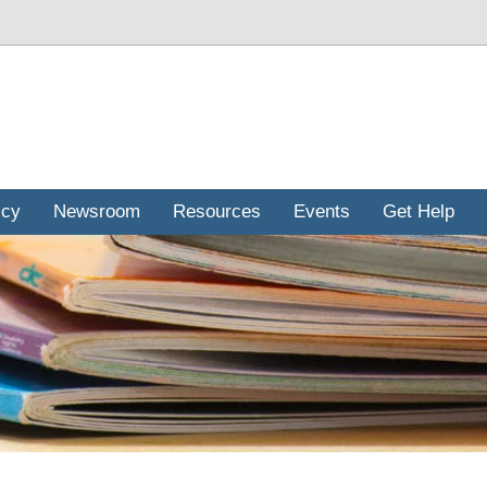
icy
Newsroom
Resources
Events
Get Help