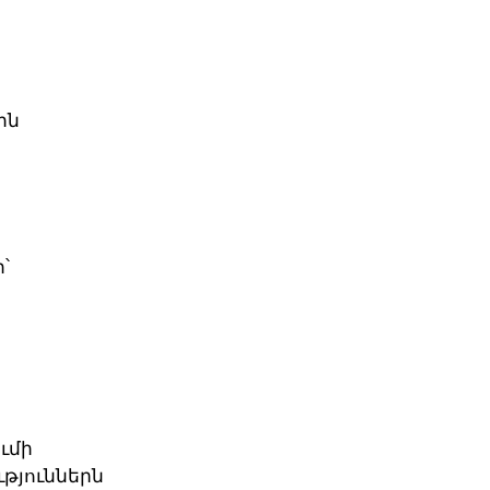
ին
՝
ւմի
թյուններն