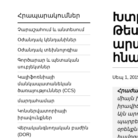
Խտ
Հրապարակումներ
Թե
Չարաշահում և անտեսում
Օժանդակ կենդանիներ
ար
Օժանդակ տեխնոլոգիա
հնա
Գործարար և պետական
սուբյեկտներ
Կալիֆոռնիայի
Սեպ 1, 201
մանկապատանեկան
ծառայություններ (CCS)
Հրաժա
միայն 
մարդահամար
իրավիճ
Կոնսերվատորիայի
Այն ար
իրավունքներ
պարբեր
Վերականգնողական բաժին
օրենքն
(DOR)
համոզվ