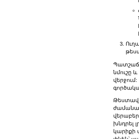
Ուղ
թես
Պատշաճ 
նմուշը 
վերջում
գործակա
Թեստավո
ժամանա
վերաբերո
խնդրել 
կարիքի 