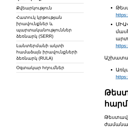
Թես
Քվեարկություն
https
Հատուկ կրթության
իրավունքներ և
ՄԻԱ
պարտականություններ
մաս
ձեռնարկ (SERR)
արտ
https
Լանտերմանի ակտի
համաձայն իրավունքների
Աշխատան
ձեռնարկ (RULA)
Օգտակար հղումներ
Առկա
https:
Թեստ
հարմ
Թեստավո
ժամանակ