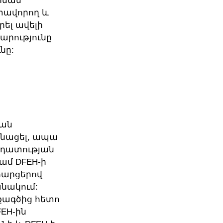
րման
տավորող և
ել ավելի
արությունը
նը:
կան
անացել, ապա
ադատության
կամ DFEH-ի
հարցերով
անակում:
քագծից հետո
FEH-ին