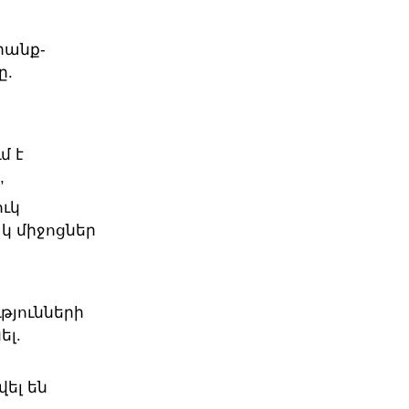
րանք-
ը.
մ է
,
ւկ
կ միջոցներ
թյունների
ել.
ել են