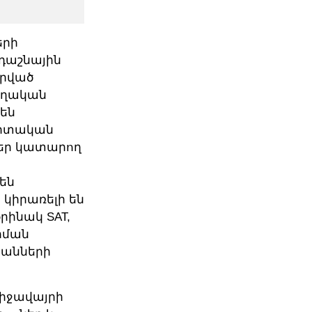
երի
 դաշնային
որված
եղական
 են
գիտական
ներ կատարող
են
կիրառելի են
օրինակ SAT,
րման
բանների
միջավայրի