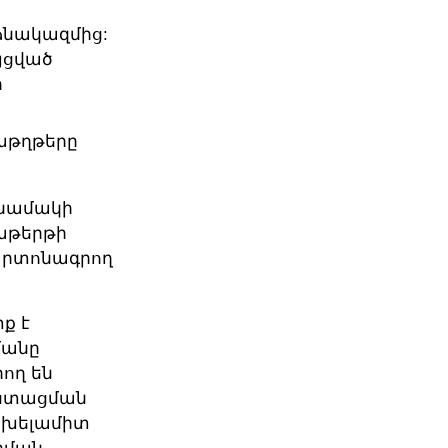
ձնակազմից:
յցված
ր
աթղթերը
 նամակի
փաթերթի
 արտոնագրող
տք է
մանը
րող են
ի ստացման
է խելամիտ