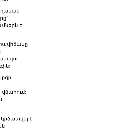
տեղական
րը՝
ւմներն է
իրավիճակը
ն
անալու
գին:
արգը
 վճարում:
ն
կրճատվել է,
են