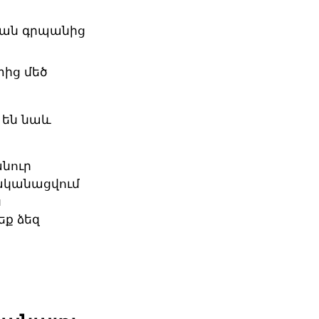
կան գրպանից
ից մեծ
 են նաև
նուր
րականացվում
ս
եք ձեզ