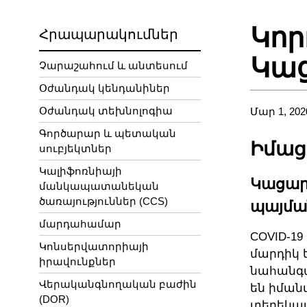
Կոր
Հրապարակումներ
Կաց
Չարաշահում և անտեսում
Օժանդակ կենդանիներ
Օժանդակ տեխնոլոգիա
Մար 1, 202
Գործարար և պետական
Իմաց
սուբյեկտներ
Կալիֆոռնիայի
Կացար
մանկապատանեկան
ծառայություններ (CCS)
պայմա
մարդահամար
COVID-1
Կոնսերվատորիայի
մարդիկ 
իրավունքներ
նահանգա
Վերականգնողական բաժին
են իմանա
(DOR)
տեղեկատ