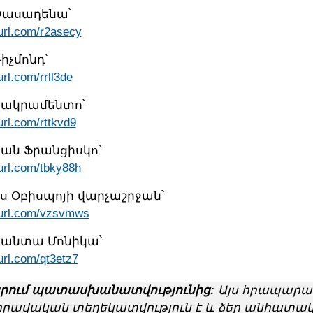
Փասադենա՝
yurl.com/r2asecy
իչմոնդ՝
url.com/rrll3de
Սակրամենտո՝
yurl.com/rttkvd9
ան Ֆրանցիսկո՝
yurl.com/tbky88h
իս Օբիսպոյի վարչաշրջան՝
nyurl.com/vzsvmws
Սանտա Մոնիկա՝
yurl.com/qt3etz7
րում պատասխանատվությունից:
Այս հրապարա
իրավական տեղեկատվություն է և ձեր անհատա