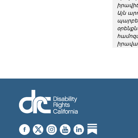
իրավիճ
Այն ար
պարբեր
օրենքն
համոզվ
իրավա