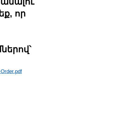
անալու
եք, որ
մներով՝
-Order.pdf