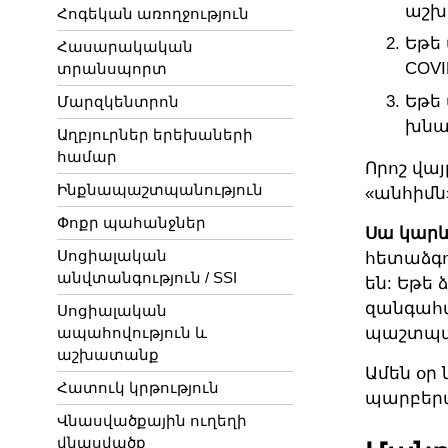
աշխ
Հոգեկան առողջություն
Եթե
Հասարակական
COV
տրանսպորտ
Եթե
Մարզկենտրոն
խնա
Աղբյուրներ երեխաների
համար
Որոշ վա
Ինքնապաշտպանություն
«անհիմն
Փոքր պահանջներ
Սա կարև
Սոցիալական
հետաձգո
անվտանգություն / SSI
են: Եթե
զանգահա
Սոցիալական
պաշտպա
ապահովություն և
աշխատանք
Ամեն օր
Հատուկ կրթություն
պարբերա
Վնասվածքային ուղեղի
վնասվածք