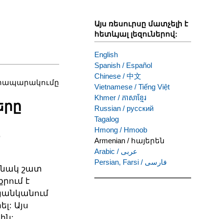
Այս ռեսուրսը մատչելի է
հետևյալ լեզուներով:
English
Spanish
/
Español
Chinese
/
中文
հրապարակումը
Vietnamese
/
Tiếng Việt
Khmer
/
ភាសាខ្មែរ
երը
Russian
/
русский
Tagalog
Hmong
/
Hmoob
Armenian
/
հայերեն
Arabic
/
عربى
Persian, Farsi
/
فارسی
անակ շատ
րում է
ցանկանում
լ: Այս
ին: