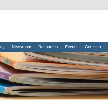
icy
Newsroom
Resources
Events
Get Help