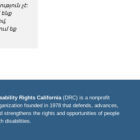
յուն չէ:
 ենք
վ,
ւմ եք
sability Rights California
(DRC) is a nonprofit
ganization founded in 1978 that defends, advances,
d strengthens the rights and opportunities of people
th disabilities.