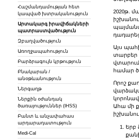
Հաշմանդամության հետ
2020թ. 
կապված խտրականություն
իշխանու
Արտակարգ իրավիճակների
պայմանա
պատրաստվածություն
դադարեց
Զբաղվածություն
Այս պահ
Առողջապահություն
տարբեր 
Բարձրագույն կրթություն
վտարում
համար ծ
Բնակարան /
անօթևանություն
Որոշ քա
Ներգաղթ
վարձակա
կորոնավ
Ներքին օժանդակ
ծառայություններ (IHSS)
Ահա մի 
իշխանու
Բանտ և անչափահաս
արդարադատություն
Երբ 
Medi-Cal
քանի