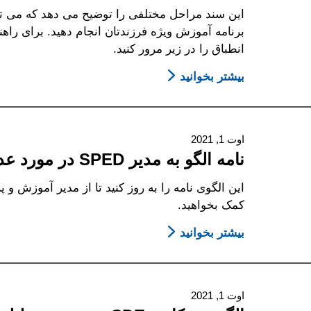
And
این سند مراحل مختلفی را توضیح می دهد که می تو
Possible
برنامه آموزش ویژه فرزندتان انجام دهید. برای راهن
Parent/Guardian
انطباق را در زیر مرور کنید.
Responses
بیشتر بخوانید
To
About
راه
Common
حل
District
Statements
-
اوت 1, 2021
وقتی
نامه الگو به مدیر SPED در مورد عدم توافق از جلسه IEP
با
ناحیه
مدرسه
کمک بخواهید.
اختلاف
بیشتر بخوانید
دارید،
About
باید
نامه
چه
الگو
به
کنید؟
اوت 1, 2021
مدیر