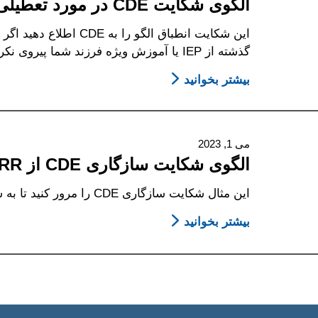
الگوی شکایت CDE در مورد تعطیلی مدارس COVID-19
SPED
در
مورد
گذشته از IEP یا آموزش ویژه فرزند شما پیروی نکرده است.
عدم
بیشتر بخوانید
توافق
About
از
الگوی
جلسه
شکایت
CDE
IEP
می 1, 2023
در
الگوی شکایت سازگاری CDE از SERR
مورد
تعطیلی
این مثال شکایت سازگاری CDE را مرور کنید تا به شما در تهیه شکایت انطباق خود کمک کند.
مدارس
بیشتر بخوانید
About
COVID-
19
الگوی
شکایت
سازگاری
CDE
از