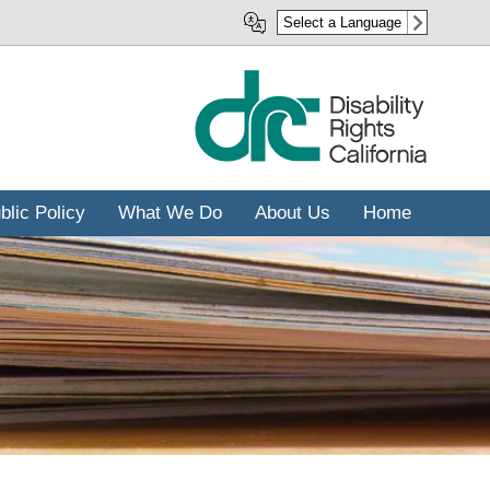
رفتن
Select a Language
به
محتوای
اصلی
blic Policy
What We Do
About Us
Home