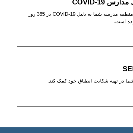
این شکایت انطباق الگو را به CDE اطلاع دهید اگر منطقه مدرسه شما به دلیل COVID-19 در 365 روز