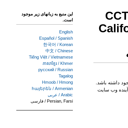
مه انتقال به جامعه کالیفرنیا (CCT,
این منبع به زبانهای زیر موجود
است.
Calif
English
Español
/
Spanish
한국어
/
Korean
中文
/
Chinese
Tiếng Việt
/
Vietnamese
ភាសាខ្មែរ
/
Khmer
русский
/
Russian
Tagalog
Hmoob
/
Hmong
ه ای وجود داشته باشد.
հայերեն
/
Armenian
آینده وب سایت
Arabic
/
عربى
Persian, Farsi
/
فارسی