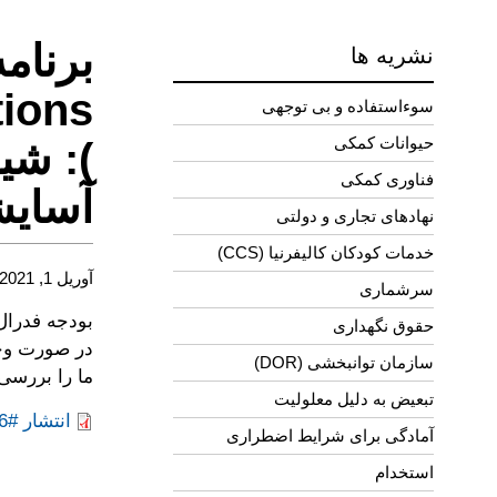
نشریه ها
tions
سوءاستفاده و بی توجهی
حیوانات کمکی
): شی
فناوری کمکی
آسایش
نهادهای تجاری و دولتی
خدمات کودکان کالیفرنیا (CCS)
آوریل 1, 2021
سرشماری
حقوق نگهداری
در صورت وجو
سازمان توانبخشی (DOR)
ما را بررسی ک
تبعیض به دلیل معلولیت
انتشار #5602.16 (pdf)
آمادگی برای شرایط اضطراری
استخدام