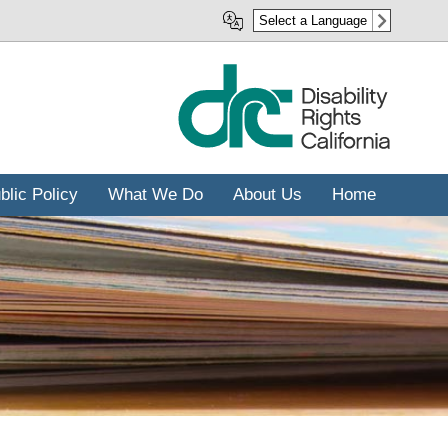
رفتن
Select a Language
به
محتوای
اصلی
blic Policy
What We Do
About Us
Home