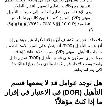
كان فرد يستوفي تعريف "فرد ذي إعاقة" ويجب عليهم
التنسيق مع وكالات التعليم لتسهيل انتقال الطلاب
ذوي الإعاقات من التعليم الخاص إلى خدمات التأهيل
المهني (VR). المادة 9 من قانون كاليفورنيا للوائح
التنظيمية (C.C.R.) §§ 7028.6 و 7062(ز)(أ)(1)(أ)(5-
3).
ملاحظة: قد يتم اكتشاف أنّ هؤلاء الأفراد غير مؤهلين إذا
أقرّ قسم التأهيل (DOR) أنه يتعذّر على الفرد الاستفادة من
خدمات التأهيل المهني (VR) بسبب شدّة إعاقته/إعاقتها.
مرةً أخرى، سيكون على قسم التأهيل (DOR) تقديم دليل
واضح ومقنع لاتخاذ قرار كهذا، والذي يعدّ معيارًا عاليًا جدًا
لكي يتم استيفاؤه.
هل توجد عوامل قد لا يضعها قسم
التأهيل (DOR) في الاعتبار في إقرار
ما إذا كنتُ مؤهلاً؟