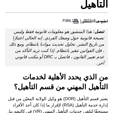
التأهيل
ديسمبر 1, 2015
#F066.14
اطبع هذا المنشور
تنصل:
هذا المنشور هو معلومات قانونية فقط وليس
نصيحة قانونية حول وضعك الفردي. إنه الحالي اعتبارًا
من تاريخ النشر. نحاول تحديث موادنا بانتظام. ومع ذلك
، فإن القوانين تتغير بانتظام. إذا كنت تريد التأكد من
عدم تغيير القانون ، فاتصل بـ DRC أو مكتب قانوني
آخر.
من الذي يحدد الأهلية لخدمات
التأهيل المهني من قسم التأهيل؟
يعتبر قسم التأهيل (DOR) هو وكيل الولاية المعيّن من قبل
إدارة خدمة التأهيل (RSA) لإقرار ما إذا كان أحد الأفراد
مستحقًا لتلقي خدمات التأهيل المهني (VR) في كاليفورنيا.