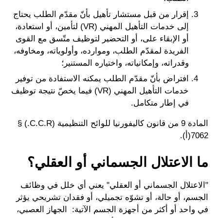
إقرار من قبل مستشار تأهيل بأنّ مقدّم الطلب يحتاج
إلى خدمات التأهيل المهني (VR) لتأمين، أو استعادة،
أو الإبقاء على، أو التحضير لتوظيف متّسق مع القوى
الفريدة لمقدّم الطلب، وموارده، وأولوياته، ومخاوفه،
وقدراته، وإمكانياته، واختياره المستنير؛
افتراض بأنّ مقدّم الطلب يمكنه الاستفادة من توفير
خدمات التأهيل المهني (VR) فيما يخصّ نتيجة توظيف
في إطار متكامل.
المادة 9 من قانون كاليفورنيا للوائح التنظيمية (C.C.R.) §
7062(أ).
ما الاعتلال الجسماني أو العقلي؟
"الاعتلال الجسماني أو العقلي" يعني أي خلل في وظائف
الجسم، أو حالة، أو تشوّه تجميلي، أو فقدان تشريحي يؤثر
في واحد أو أكثر من أجهزة الجسم الآتية: الجهاز العصبي،