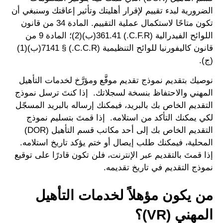
الضرورية لبدء تقييم لإقرار أهليتك وتأثير إعاقتك وسنبغي أن
تكون متاحًا لاستكمال عملية التقييم. المادة 34 من قانون
اللوائح الفيدرالية (C.F.R.) 361.41(ب)(2)؛ المادة 9 من
قانون كاليفورنيا للوائح التنظيمية (C.C.R.) § 7141(ب)(1)
(ج).
نوصيك بتقديم نموذج تقديم موقَّع ومؤرَّخ لخدمات التأهيل
المهني والاحتفاظ بنسخة لسجلاتك. إذا كنتَ ترسل نموذج
التقديم الخاص بك بالبريد، فيمكنك إرساله بالبريد المسجّل
لكي يمكنك التأكد من استلامه. إذا قمتَ بتسليم نموذج
التقديم الخاص بك إلى أحد مكاتب قسم التأهيل (DOR)
المحلية، فيمكنك طلب إيصال أو ختم يؤكد تاريخ استلامه.
إذا قمتَ بالتقديم عبر الإنترنت، فلن تكون قادرًا على توقيع
نموذج التقديم في تاريخ تقديمه.
من يكون مؤهلاً لخدمات التأهيل
المهني (VR)؟