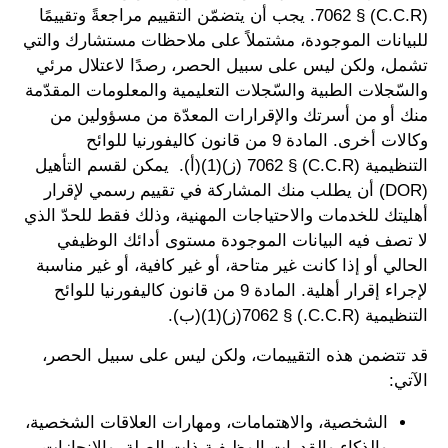
(C.C.R) § 7062. يجب أن يتضمّن التقييم مراجعةً وتقييمًا
للبيانات الموجودة، مشتملاً على ملاحظات مستشارك والتي
تشمل، ولكن ليس على سبيل الحصر، رصدًا لاعتلال مرئي
والسّجلات الطبية والسّجلات التعليمية والمعلومات المقدّمة
منك أو من أسرتك والإقرارات المعدّة من مسؤولين من
وكالات أخرى. المادة 9 من قانون كاليفورنيا للوائح
التنظيمية (C.C.R) § 7062 (ز)(1)(أ). يمكن لقسم التأهيل
(DOR) أن يطلب منك المشاركة في تقييم رسمي لإقرار
أهليتك للخدمات والاحتياجات المهنية، وذلك فقط للحدّ الذي
لا تصف فيه البيانات الموجودة مستوى أدائك الوظيفي
الحالي أو إذا كانت غير متاحة، أو غير كافية، أو غير مناسبة
لإجراء إقرار أهلية. المادة 9 من قانون كاليفورنيا للوائح
التنظيمية (C.C.R.) § 7062(ز)(1)(ب).
قد تتضمن هذه التقييمات، ولكن ليس على سبيل الحصر،
الآتي:
الشخصية، والاهتمامات، ومهارات العلاقات الشخصية،
والذكاء والقدرات الوظيفية ذات الصلة، والإنجازات