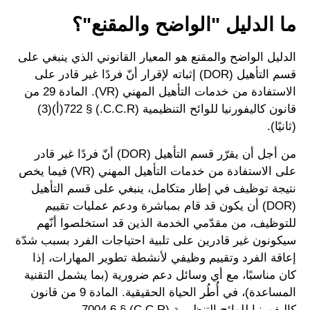
ما الدليل "الواضح والمقنع"؟
الدليل الواضح والمقنع هو المعيار القانوني الذي ينبغي على
قسم التأهيل (DOR) إثباته لإقرار أنّ فردًا غير قادر على
الاستفادة من خدمات التأهيل المهني (VR). المادة 29 من
قانون كاليفورنيا للوائح التنظيمية (C.C.R.) § 722(أ)(3)
(ثانيًا).
من أجل أن يقرّر قسم التأهيل (DOR) أنّ فردًا غير قادر
على الاستفادة من خدمات التأهيل المهني (VR) فيما يخص
نتيجة توظيف في إطار متكامل، ينبغي على قسم التأهيل
(DOR) أن يكون قد قام بمباشرة ودعم عمليات تقييم
للتوظيف، من مقدّمي الخدمة الذين قد استخلصوا أنّهم
سيكونون غير قادرين على تلبية احتياجات الفرد بسبب شدّة
إعاقة الفرد وتقييم وظيفي لأنشطة تطوير المهارات، إذا
كان مناسبًا، مع أي وسائل دعم ضرورية (بما يشمل التقنية
المساعدة)، في أُطُر الحياة الحقيقية. المادة 9 من قانون
كاليفورنيا للوائح التنظيمية (C.C.R) § 7004.6.