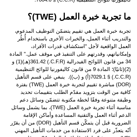
ما تجربة خبرة العمل (TWE)؟
تجربة خبرة العمل هي تقييم يتضمّن التوظيف المدعوم،
والتدريب أثناء العمل، والخبرات الأخرى باستخدام أُطُر
العمل الواقعية لأجل "استكشاف قدرات الأفراد،
وإمكانياتهم، وقدرتهم على التنفيذ في موقف عمل." المادة
34 من قانون اللوائح الفيدرالية (C.F.R.) 361.42(هـ)(1) و
(2)(ثانيًا)؛ المادة 9 من قانون كاليفورنيا للوائح التنظيمية
(C.C.R.) § 7029.1(أ) و (ب)). ينبغي على قسم التأهيل
(DOR) مباشرة تقييم لتجربة خبرة العمل (TWE) بفترة
كافية من الوقت بتزويد مقدّم الطلب بتقييمات تحديد
وظيفة متنوعة وفقًا لخطة مكتوبة تتضمّن وسائل دعم
مناسبة أثناء تجربة خبرة العمل (TWE)، بما يشمل وسائل
الدعم أثناء العمل والتقنية المساعدة وأماكن الإقامة
الضرورية قبل أن يتمكّن قسم التأهيل (DOR) من أن يقرّر
أنّه يتعذّر على فرد الاستفادة من خدمات التأهيل المهني