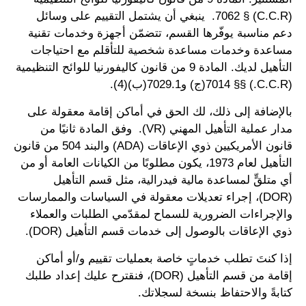
(C.C.R) § 7062. ينبغي أن يشتمل التقييم على وسائل
دعم مناسبة يوفّرها القسم، تتضمّن أجهزة وخدمات تقنية
مساعدة وخدمات مساعدة شخصية للتأقلم مع احتياجات
التأهيل لديك. المادة 9 من قانون كاليفورنيا للوائح التنظيمية
(C.C.R.) §§ 7014(ج) و7029.1(ب)(4).
بالإضافة إلى ذلك، لك الحق في أماكن إقامة معقولة على
مدار عملية التأهيل المهني (VR). وفق المادة ثانيًا من
قانون الأمريكيين ذوي الإعاقات (ADA) والبند 504 من قانون
التأهيل لعام 1973، يكون مطلوبًا من الكيانات العامة أو من
أي متلقٍّ لمساعدة مالية فيدرالية، مثل قسم التأهيل
(DOR)، إجراء تعديلات معقولة في السياسات والممارسات
والإجراءات الضرورية للسماح لمقدّمي الطلبات والعملاء
ذوي الإعاقات بالوصول إلى خدمات قسم التأهيل (DOR).
إذا كنتَ تطلب خدماتٍ خاصة بعمليات تقييم و/أو أماكن
إقامة من قسم التأهيل (DOR)، فنقترح عليك إعداد طلبك
كتابةً والاحتفاظ بنسخة لسجلاتك.