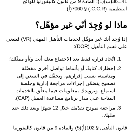
361.41(ب)(1)؛ المادة 9 من قانون كاليفورنيا للوائح
التنظيمية (C.C.R.) § 7060(أ).
ماذا لو وُجِدَ أنّي غير مؤهّل؟
إذا وُجِد أنك غير مؤهّل لخدمات التأهيل المهني (VR) فينبغي
على قسم التأهيل (DOR):
اتّخاذ قراره فقط بعد الاجتماع معك أنت و/أو ممثّلك؛
إخطارك كتابةً، أو بأنماط تواصل أخرى مفضّلة
ومناسبة، بسبب إقرارهم، وبحقّك في السعي إلى
تصحيح يتضمّن إجراءات مراجعة إدارية وجلسة
استماع، وتزويدك بمعلومات فيما يتعلّق بالخدمات
المتاحة على مدار برنامج مساعدة العميل (CAP).
مراجعة نموذج تقدّمك خلال 12 شهرًا وبعد ذلك عند
طلبك.
قانون التأهيل § 102(أ)(5) والمادة 9 من قانون كاليفورنيا