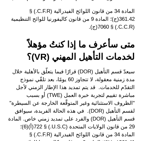
المادة 34 من قانون اللوائح الفيدرالية (C.F.R.) §
361.42(ج)؛ المادة 9 من قانون كاليفورنيا للوائح التنظيمية
(C.C.R.) § 7060(ج).
متى سأعرف ما إذا كنتُ مؤهلاً
لخدمات التأهيل المهني (VR)؟
سيعدّ قسم التأهيل (DOR) قرارًا فيما يتعلّق بالأهلية خلال
مدة زمنية معقولة، لا تتجاوز 60 يومًا، بعد تلقّي نموذج
التقدّم للخدمات. قد يتم تمديد هذا الإطار الزمني لأجل
مباشرة تقييم لتجربة خبرة العمل (TWE) أو بسبب
"الظروف الاستثنائية وغير المتوقَّعة الخارجة عن السيطرة"
لقسم التأهيل (DOR). في هذه الحالة الفريدة، سيوافق
قسم التأهيل (DOR) والفرد على تمديد زمني خاص. المادة
29 من قانون الولايات المتحدة (U.S.C.) § 722(أ)(6)؛
المادة 34 من قانون اللوائح الفيدرالية (C.F.R.) §