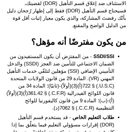
الاستئناف ضد إغلاق قسم التأهيل (DOR) لقضيتك،
فسيحتاج قسم التأهيل (DOR) فقط إلى إظهار رُجحان دليل
بأنّك رفضتَ المشاركة، والذي يكون معيار إثبات أقل قوة
من الدليل الواضح والمقنع.
من يكون مفترضًا أنه مؤهل؟
SSDI/SSI
- من المفترَض أن يكون المستفيدون من
الضمان الاجتماعي للتأمين ضد العجز (SSDI) والدخل
التأميني الإضافي (SSI) مؤهلين لتلقّي خدمات التأهيل
المهني (VR). المادة 29 من قانون الولايات المتحدة
(U.S.C.) § 722(أ)(3)(أولاً)-(ثانيًا)؛ المادة 34 من
قانون اللوائح الفيدرالية (C.F.R.) § 361.42(أ)(3)(أولاً)
(أ)-(ب)؛ المادة 9 من قانون كاليفورنيا للوائح
التنظيمية (C.C.R.) § 7062(د).
طلاب التعليم الخاص
- قد يستخدم قسم التأهيل
(DOR) إقرارات مسؤولي التعليم فيما يتعلّق بما إذا