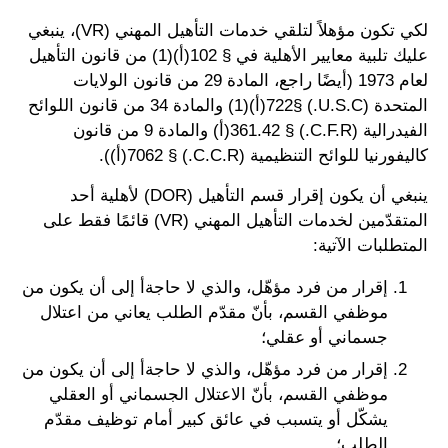
لكي تكون مؤهلاً لتلقي خدمات التأهيل المهني (VR)، ينبغي
عليك تلبية معايير الأهلية في § 102(أ)(1) من قانون التأهيل
لعام 1973 (أيضًا راجع، المادة 29 من قانون الولايات
المتحدة (U.S.C.) §722(أ)(1) والمادة 34 من قانون اللوائح
الفيدرالية (C.F.R.) § 361.42(أ) والمادة 9 من قانون
كاليفورنيا للوائح التنظيمية (C.C.R.) § 7062(أ)).
ينبغي أن يكون إقرار قسم التأهيل (DOR) لأهلية أحد
المتقدّمين لخدمات التأهيل المهني (VR) قائمًا فقط على
المتطلبات الآتية:
إقرار من فرد مؤهّل، والذي لا حاجةأ إلى أن يكون من
موظفي القسم، بأنّ مقدّم الطلب يعاني من اعتلال
جسماني أو عقلي؛
إقرار من فرد مؤهّل، والذي لا حاجةأ إلى أن يكون من
موظفي القسم، بأنّ الاعتلال الجسماني أو العقلي
يشكّل أو يتسبب في عائق كبير أمام توظيف مقدّم
الطلب؛