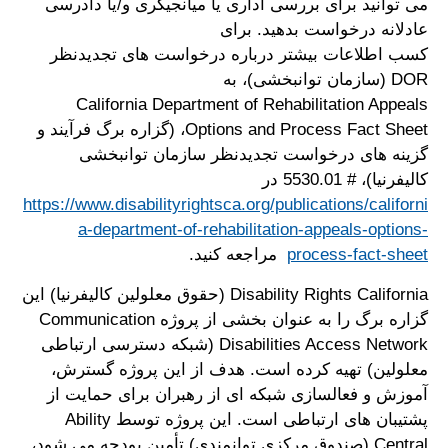
می توانید برای بررسی اداری یا میانجیگری و/یا دادرسی
عادلانه درخواست بدهید. برای
کسب اطلاعات بیشتر درباره درخواست های تجدیدنظر
DOR (سازمان توانبخشی)، به
California Department of Rehabilitation Appeals
Options and Process Fact Sheet، (گزاره برگ فرآیند و
گزینه های درخواست تجدیدنظر سازمان توانبخشی
کالیفرنیا)، # 5530.01 در
https://www.disabilityrightsca.org/publications/californi
a-department-of-rehabilitation-appeals-options-
process-fact-sheet
مراجعه کنید.
Disability Rights California (حقوق معلولین کالیفرنیا) این
گزاره برگ را به عنوان بخشی از پروژه Communication
Disabilities Access Network (شبکه دسترسی ارتباطی
معلولین) تهیه کرده است. هدف از این پروژه گسترش،
آموزش و فعالسازی شبکه ای از رهبران برای حمایت از
پشتیبان های ارتباطی است. این پروژه توسط Ability
Central (صندوق مرکزی توانمندی) تأمین بودجه می شود،