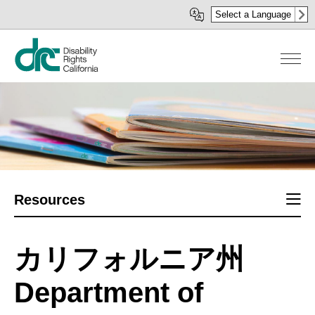
メ
Select a Language
イ
ン
コ
ン
テ
ン
ツ
に
移
動
Sect
Resources
men
カリフォルニア州
Department of