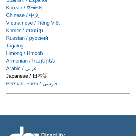
Spanish
/
Español
Korean
/
한국어
Chinese
/
中文
Vietnamese
/
Tiếng Việt
Khmer
/
ភាសាខ្មែរ
Russian
/
русский
Tagalog
Hmong
/
Hmoob
Armenian
/
հայերեն
Arabic
/
عربى
Japanese
/
日本語
Persian, Farsi
/
فارسی