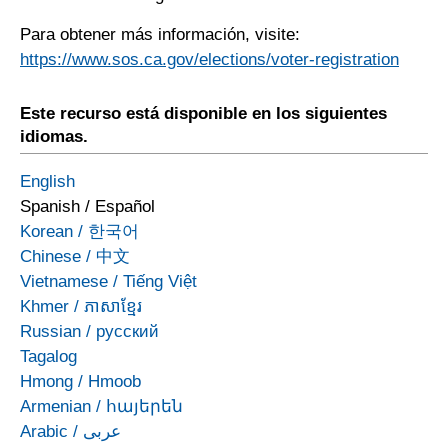
Para obtener más información, visite:
https://www.sos.ca.gov/elections/voter-registration
Este recurso está disponible en los siguientes
idiomas.
English
Spanish
/
Español
Korean
/
한국어
Chinese
/
中文
Vietnamese
/
Tiếng Việt
Khmer
/
ភាសាខ្មែរ
Russian
/
русский
Tagalog
Hmong
/
Hmoob
Armenian
/
հայերեն
Arabic
/
عربى