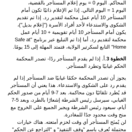
المحاكم. اليوم 0 = يوم إعلام المستأجر بالقضية،
اليوم 1 = اليوم التالي. إذا تم الإعلام ذاتيًا تكون أمام
المستأجر 10 أيام عمل محكمة لتقدير رد. إذا تم تقديم
الشكوى والاستدعاء لأحد أفراد الأسرة ("إعلام بديل")،
يكون أمام المستأجر 10 أيام تقويمية + 10 أيام عمل
محكمة لتقديم رد. أما إذا تم التبليغ عبر برنامج "Safe at
Home" التابع لسكرتير الولاية، فتمتد المهلة إلى 15 يومًا.
الخطوة 3
.أ. إذا لم يقدم المستأجر ردًا- تصدر المحكمة
الحكم غيابيًا وتطرد المستأجر.
يجوز أن تصدر المحكمة حكمًا غيابيًا ضد المستأجر إذا لم
يقدم رد على الشكوى والاستدعاء. هذا يعني أن المستأجر
قد يُطرد تلقائيًا دون محاكمة. بعد 7-9 أيام من صدور الحكم
الغيابي، سيرسل رئيس الشرطة إشعارًا بالطرد، وبعد 5-7
أيام، سيعود رئيس الشرطة ويجبر الجميع على الخروج مع
منح وقت محدود جدًا للمغادرة.
لن يُمنَح المستأجر أي وقت لحزم أمتعته. هناك خيارات
محتملة تُعرف باسم "وقف التنفيذ" و "التراجع عن الحكم"