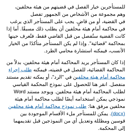
للمستأجرين خيار الفصل في قضيتهم من هيئة محلفين،
وهم مجموعة من الأشخاص من الجمهور تفصل
في القضية، أو من قاضٍ. يجب على المستأجر الذي يرغب
في محاكمة أمام هيئة محلفين أن يطلب ذلك مسبقًا. أما إذا
كانت القضية ستُفصل من قبل القاضي فقط، فتُعرف حينها
بمحاكمة "قضائية". وإذا لم يكن المستأجر متأكدًا من الخيار
الأنسب، فيمكنه استشارة محامي الطرد.
إذا كان المستأجر يريد المحاكمة أمام هيئة محلفين، بدلاً من
المحاكمة القضائية، للفصل في قضيته، فيمكنه
طلب إجراء
محاكمة أمام هيئة محلفي
ن في "الرد"، أو يمكنه تقديم مستند
منفصل. انقر هنا للحصول على نموذج المحكمة القياسي
لطلب المحاكمة أمام هيئة محلفين. ويوجد مستند Word
نموذجي يمكن استخدامه أيضًا لطلب محاكمة أمام هيئة
محلفين مرفق هنا:
طلب نموذج محاكمة أمام هيئة محلفين
(docx)
. يمكن للمستأجر ملء الأقسام الموجودة بين
قوسين ومظللة وتعديل أي من النموذجين قبل تقديمهما
إلى المحكمة.