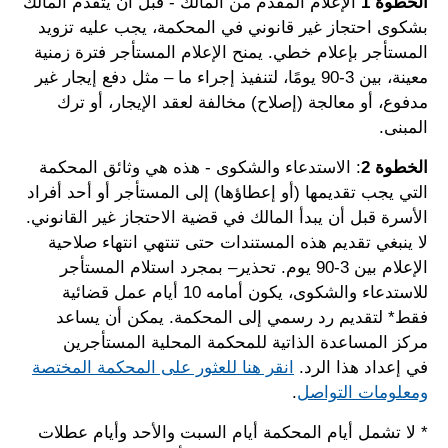
الخطوة 1
الإعلام المقدم من المالك - قبل أن يتقدم المالك
بشكوى احتجاز غير قانوني في المحكمة، يجب عليه تزويد
المستأجر بإعلام خطي. يمنح الإعلام المستأجر فترة زمنية
معينة، بين 3-90 يومًا، لتنفيذ إجراء ما – مثل دفع إيجار غير
مدفوع، أو معالجة (إصلاح) مخالفة لعقد الإيجار، أو ترك
المبنى.
الخطوة 2
: الاستدعاء والشكوى - هذه هي وثائق المحكمة
التي يجب تقديمها (أو إعطاؤها) إلى المستأجر أو أحد أفراد
الأسرة قبل أن يبدأ المالك في قضية الاحتجاز غير القانوني.
لا ينبغي تقديم هذه المستندات حتى تنتهي انتهاء صلاحية
الإعلام بين 3-90 يوم. تحذير– بمجرد استلام المستأجر
للاستدعاء والشكوى، يكون أمامه 10 أيام عمل قضائية
فقط* لتقديم رد رسمي إلى المحكمة. يمكن أن يساعد
مركز المساعدة الذاتية للمحكمة المحلية المستأجرين
في إعداد هذا الرد.
انقر هنا للعثور على المحكمة المختصة
ومعلومات التواصل
.
* لا تشمل أيام المحكمة أيام السبت والأحد وأيام عطلات