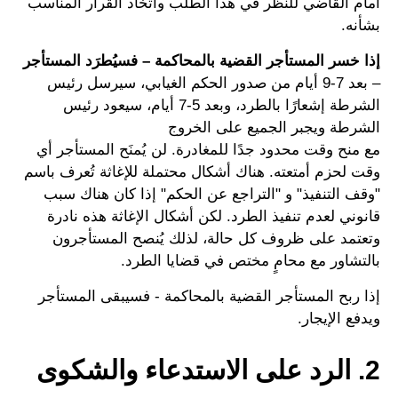
أمام القاضي للنظر في هذا الطلب واتخاذ القرار المناسب
بشأنه.
إذا خسر المستأجر القضية بالمحاكمة – فسيُطرَد المستأجر
– بعد 7-9 أيام من صدور الحكم الغيابي، سيرسل رئيس
الشرطة إشعارًا بالطرد، وبعد 5-7 أيام، سيعود رئيس
الشرطة ويجبر الجميع على الخروج
مع منح وقت محدود جدًا للمغادرة. لن يُمنَح المستأجر أي
وقت لحزم أمتعته. هناك أشكال محتملة للإغاثة تُعرف باسم
"وقف التنفيذ" و "التراجع عن الحكم" إذا كان هناك سبب
قانوني لعدم تنفيذ الطرد. لكن أشكال الإغاثة هذه نادرة
وتعتمد على ظروف كل حالة، لذلك يُنصح المستأجرون
بالتشاور مع محامٍ مختص في قضايا الطرد.
إذا ربح المستأجر القضية بالمحاكمة - فسيبقى المستأجر
ويدفع الإيجار.
2. الرد على الاستدعاء والشكوى