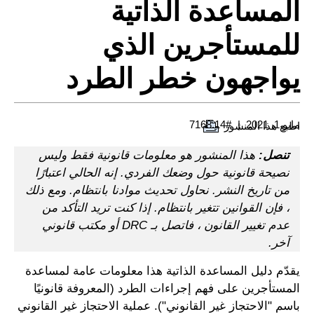
المساعدة الذاتية
للمستأجرين الذي
يواجهون خطر الطرد
مايو 1, 2021
#7168.14
اطبع هذا المنشور
تنصل:
هذا المنشور هو معلومات قانونية فقط وليس
نصيحة قانونية حول وضعك الفردي. إنه الحالي اعتبارًا
من تاريخ النشر. نحاول تحديث موادنا بانتظام. ومع ذلك
، فإن القوانين تتغير بانتظام. إذا كنت تريد التأكد من
عدم تغيير القانون ، فاتصل بـ DRC أو مكتب قانوني
آخر.
يقدّم دليل المساعدة الذاتية هذا معلومات عامة لمساعدة
المستأجرين على فهم إجراءات الطرد (المعروفة قانونيًا
باسم "الاحتجاز غير القانوني"). عملية الاحتجاز غير القانوني