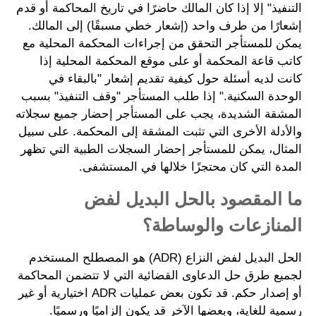
التنفيذ" إلا إذا كان المالك حاضرًا في تاريخ المحاكمة أو قدم
إشعارًا من طرف واحد (إشعار خطي مسبقًا) إلى المالك.
يمكن للمستأجر التحقق من إجراءات المحكمة المحلية مع
كاتب قاعة المحكمة أو على موقع المحكمة المحلية إذا
كانت لديه أسئلة حول كيفية تقديم إشعار "بالبقاء في
الوحدة السكنية." إذا طلب المستأجر "وقف التنفيذ" بسبب
المشقة الشديدة، يجب على المستأجر إحضار جميع سجلاته
والأدلة الأخرى التي تثبت المشقة إلى المحكمة. على سبيل
المثال، يمكن للمستأجر إحضار السجلات الطبية التي تظهر
المدة التي كان محتجزًا خلالها في المستشفى.
ما المقصود بالحل البديل لفض
المنازعات والوساطة؟
الحل البديل لفض النزاع (ADR) هو المصطلح المستخدم
لجميع طرق حل الدعاوى القضائية التي لا تتضمن المحاكمة
أو إصدار حكم. قد تكون بعض عمليات ADR اختيارية أو غير
رسمية للغاية، وبعضها الآخر قد يكون إلزاميًا ورسميًا.