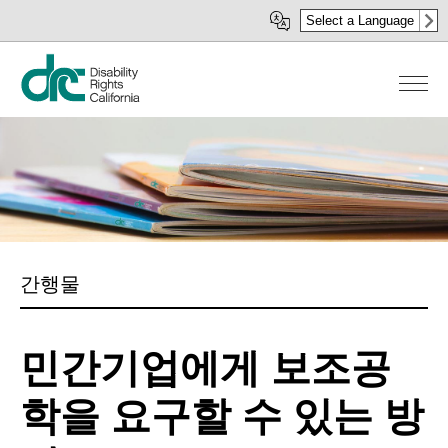
주
Select a Language
요
콘
텐
츠
로
건
너
뛰
기
간행물
민간기업에게 보조공
학을 요구할 수 있는 방