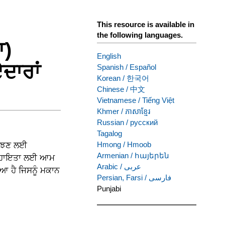
This resource is available in
the following languages.
ਆ)
English
ਦਾਰਾਂ
Spanish
/
Español
Korean
/
한국어
Chinese
/
中文
Vietnamese
/
Tiếng Việt
Khmer
/
ភាសាខ្មែរ
Russian
/
русский
Tagalog
Hmong
/
Hmoob
 ਸਮਝਣ ਲਈ
Armenian
/
հայերեն
ੱਚ ਸਹਾਇਤਾ ਲਈ ਆਮ
Arabic
/
عربى
ਆ ਹੈ ਜਿਸਨੂੰ ਮਕਾਨ
Persian, Farsi
/
فارسی
Punjabi