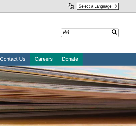
Select a Language
ਲੱਭੋ
ਲੱਭੋ
Contact Us
Careers
Donate