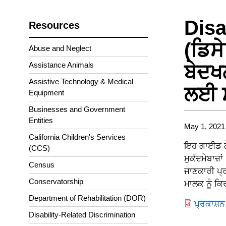
Disa
Resources
(ਡਿਸ
Abuse and Neglect
Assistance Animals
ਬੇਦਖ
Assistive Technology & Medical
ਲਈ 
Equipment
Businesses and Government
Entities
May 1, 2021
California Children's Services
ਇਹ ਗਾਈਡ ਗੈਰ
(CCS)
ਮੁਕੱਦਮੇਬਾਜ਼
Census
ਜਾਣਕਾਰੀ ਪ੍
Conservatorship
ਮਾਲਕ ਨੂੰ ਕਿਰ
Department of Rehabilitation (DOR)
ਪ੍ਰਕਾਸ਼ਨ
Disability-Related Discrimination