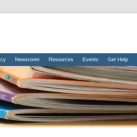
icy
Newsroom
Resources
Events
Get Help