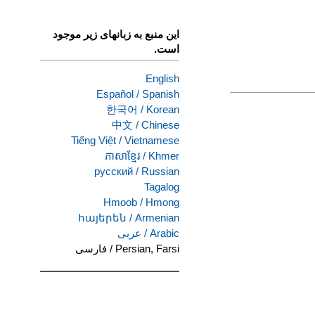
این منبع به زبانهای زیر موجود
است.
English
Español
/
Spanish
한국어
/
Korean
中文
/
Chinese
Tiếng Việt
/
Vietnamese
ភាសាខ្មែរ
/
Khmer
русский
/
Russian
Tagalog
Hmoob
/
Hmong
հայերեն
/
Armenian
Arabic
/
عربى
Persian, Farsi
/
فارسی