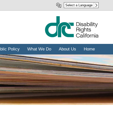
رفتن
Select a Language
به
محتوای
اصلی
blic Policy
What We Do
About Us
Home