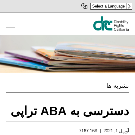
رفتن
Select a Language
به
محتوای
اصلی
نشریه ها
دسترسی به ABA تراپی
آوریل 1, 2021
#7167.16