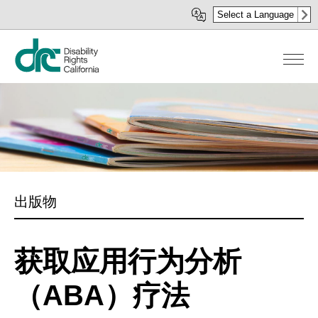
移
Select a Language
至
主
內
容
出版物
获取应用行为分析
（ABA）疗法