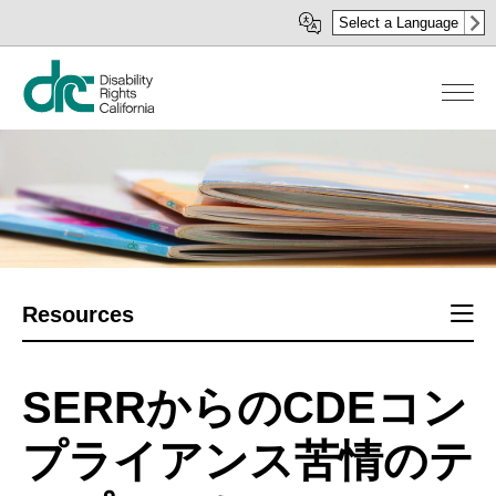
メ
Select a Language
イ
ン
コ
ン
テ
ン
ツ
に
移
動
Sect
Resources
men
SERRからのCDEコン
プライアンス苦情のテ