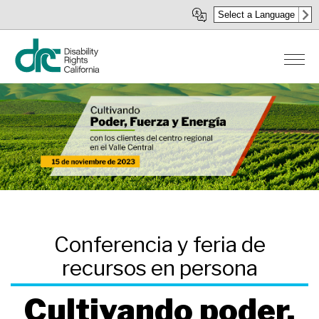
Pasar
Select a Language
al
contenido
principal
Cultivando poder,